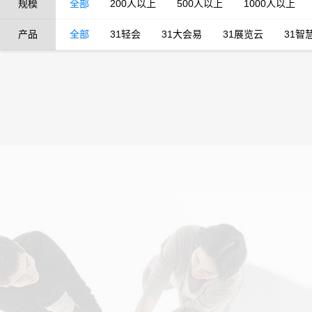
规模
全部
200人以上
500人以上
1000人以上
产品
全部
31轻会
31大会易
31展览云
31智