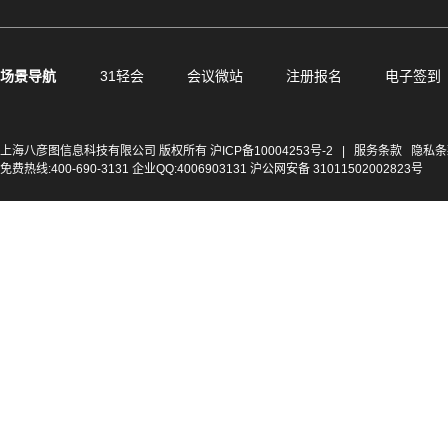
场景导航
31轻会
会议微站
注册报名
电子签到
上海八彦图信息科技有限公司 版权所有
沪ICP备10004253号-2
|
服务条款
隐私条
免费热线:400-690-3131 企业QQ:4006903131 沪公网安备 31011502002823号