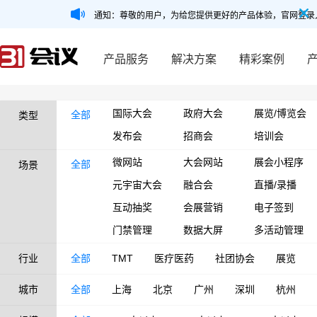
通知：尊敬的用户，为给您提供更好的产品体验，官网登录
产品服务
解决方案
精彩案例
国际大会
政府大会
展览/博览会
全部
类型
发布会
招商会
培训会
微网站
大会网站
展会小程序
全部
场景
元宇宙大会
融合会
直播/录播
互动抽奖
会展营销
电子签到
门禁管理
数据大屏
多活动管理
行业
全部
TMT
医疗医药
社团协会
展览
城市
全部
上海
北京
广州
深圳
杭州