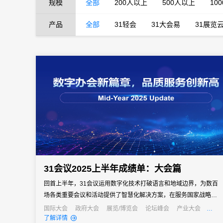
规模
全部
200人以上
500人以上
10
产品
全部
31轻会
31大会易
31展览
31会议2025上半年成绩单：大会篇
回首上半年，31会议运用数字化技术打破语言和地域边界，为数百
场各类重要会议和活动提供了智慧化解决方案，在服务国家战略、
促进国际合作、推动产业发展中发挥了重要的数字化支撑作用。年
国际大会
政府大会
展览/博览会
论坛峰会
产业大会
行业大会
经销商大会
公关活动
发布会
培训会
招商会
了解详情
中之际，让我们一同回顾上半年的精彩案例，探寻数字化服务如何