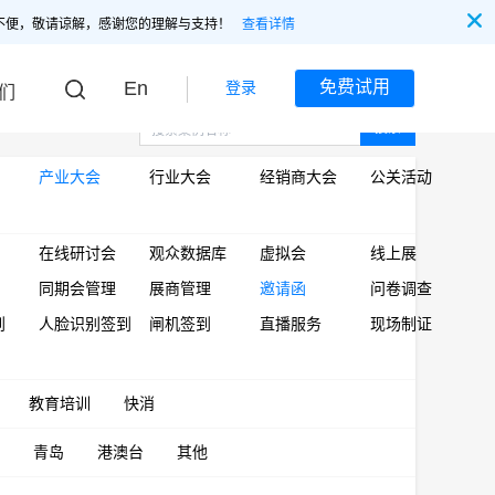
不便，敬请谅解，感谢您的理解与支持！
查看详情
En
免费试用
登录
们
搜索
产业大会
行业大会
经销商大会
公关活动
在线研讨会
观众数据库
虚拟会
线上展
同期会管理
展商管理
邀请函
问卷调查
到
人脸识别签到
闸机签到
直播服务
现场制证
教育培训
快消
青岛
港澳台
其他