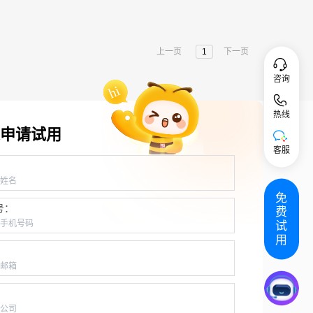
上一页
1
下一页
咨询
热线
申请试用
客服
：
免
号：
费
试
用
：
：