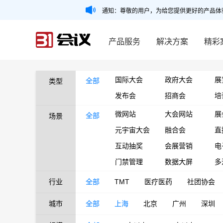
通知：尊敬的用户，为给您提供更好的产品体
产品服务
解决方案
精彩
国际大会
政府大会
展
全部
类型
发布会
招商会
培
微网站
大会网站
展
全部
场景
元宇宙大会
融合会
直
互动抽奖
会展营销
电
门禁管理
数据大屏
多
行业
全部
TMT
医疗医药
社团协会
城市
全部
上海
北京
广州
深圳