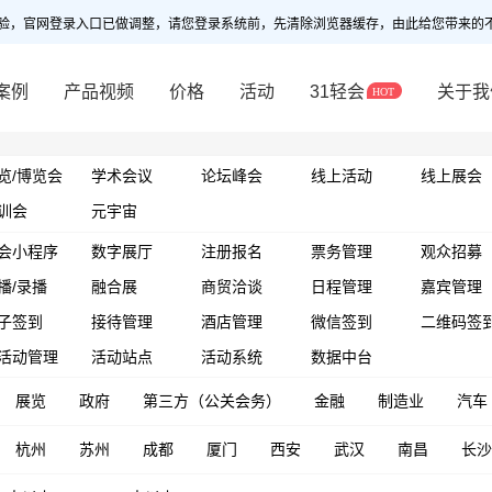
验，官网登录入口已做调整，请您登录系统前，先清除浏览器缓存，由此给您带来的
案例
产品视频
价格
活动
31轻会
关于我
览/博览会
学术会议
论坛峰会
线上活动
线上展会
训会
元宇宙
会小程序
数字展厅
注册报名
票务管理
观众招募
播/录播
融合展
商贸洽谈
日程管理
嘉宾管理
子签到
接待管理
酒店管理
微信签到
二维码签
活动管理
活动站点
活动系统
数据中台
展览
政府
第三方（公关会务）
金融
制造业
汽车
杭州
苏州
成都
厦门
西安
武汉
南昌
长沙