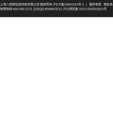
上海八彦图信息科技有限公司 版权所有
沪ICP备10004253号-2
|
服务条款
隐私条
免费热线:400-690-3131 企业QQ:4006903131 沪公网安备 31011502002823号