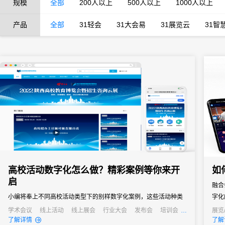
规模
全部
200人以上
500人以上
1000人以上
产品
全部
31轻会
31大会易
31展览云
31智
高校活动数字化怎么做？精彩案例等你来开
如
启
融合
小编将奉上不同高校活动类型下的别样数字化案例，这些活动种类
字化
多，需求多样，涉及高校的学术会议和论坛、高校的展览、校友活
商机
学术会议
线上活动
线上展会
行业大会
发布会
培训会
展览
了解详情
了解
动和社团活动、文艺赛事活动、培训活动、招聘活动等，类型之
场高