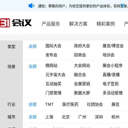
通知：尊敬的用户，为给您提供更好的产品体验，官网登录
产品服务
解决方案
精彩案例
国际大会
政府大会
展览/博览会
全部
类型
发布会
招商会
培训会
微网站
大会网站
展会小程序
全部
场景
元宇宙大会
融合会
直播/录播
互动抽奖
会展营销
电子签到
门禁管理
数据大屏
多活动管理
行业
全部
TMT
医疗医药
社团协会
展览
城市
全部
上海
北京
广州
深圳
杭州