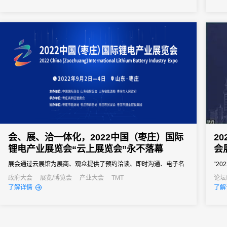
多、数量之广，均可在一个平台实现管理。希望这些案例能给高校
相关管理人员一些启发和灵感，让31助力各大高校活动主办实现智
能管理、轻...
会、展、洽一体化，2022中国（枣庄）国际
2
锂电产业展览会“云上展览会”永不落幕
会
展会通过云展馆为展商、观众提供了预约洽谈、即时沟通、电子名
“2
片以及意向订单等服务，通过线下驱动，线上赋能，创新展会举办
论坛
政府大会
展览/博览会
产业大会
TMT
论坛
了解详情
了解
方式。
举办