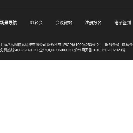
场景导航
31轻会
会议微站
注册报名
电子签到
上海八彦图信息科技有限公司 版权所有
沪ICP备10004253号-2
|
服务条款
隐私条
免费热线:400-690-3131 企业QQ:4006903131 沪公网安备 31011502002823号