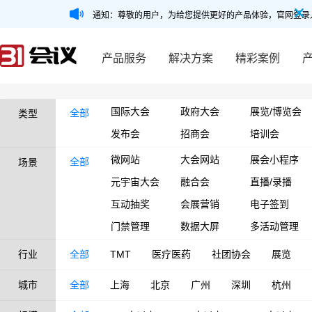
通知：尊敬的用户，为给您提供更好的产品体验，官网登录
产品服务
解决方案
精彩案例
国际大会
政府大会
展览/博览会
全部
类型
发布会
招商会
培训会
微网站
大会网站
展会小程序
全部
场景
元宇宙大会
融合会
直播/录播
互动抽奖
会展营销
电子签到
门禁管理
数据大屏
多活动管理
行业
全部
TMT
医疗医药
社团协会
展览
城市
全部
上海
北京
广州
深圳
杭州