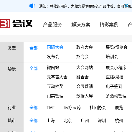
通知：尊敬的用户，为给您提供更好的产品体验，官网登录
产品服务
解决方案
精彩案例
国际大会
政府大会
展览/博览会
全部
类型
发布会
招商会
培训会
微网站
大会网站
展会小程序
全部
场景
元宇宙大会
融合会
直播/录播
互动抽奖
会展营销
电子签到
门禁管理
数据大屏
多活动管理
行业
全部
TMT
医疗医药
社团协会
展览
城市
全部
上海
北京
广州
深圳
杭州