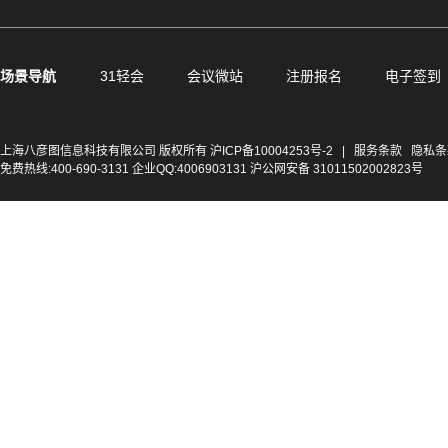
场景导航
31轻会
会议微站
注册报名
电子签到
上海八彦图信息科技有限公司 版权所有
沪ICP备10004253号-2
|
服务条款
隐私条
免费热线:400-690-3131 企业QQ:4006903131 沪公网安备 31011502002823号