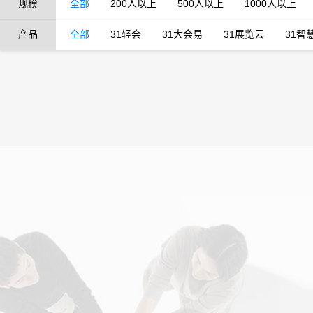
规模
全部
200人以上
500人以上
1000人以上
产品
全部
31轻会
31大会易
31展览云
31智