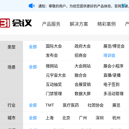
通知：尊敬的用户，为给您提供更好的产品体验，官网登录
产品服务
解决方案
精彩案例
国际大会
政府大会
展览/博览会
全部
类型
发布会
招商会
培训会
微网站
大会网站
展会小程序
全部
场景
元宇宙大会
融合会
直播/录播
互动抽奖
会展营销
电子签到
门禁管理
数据大屏
多活动管理
行业
全部
TMT
医疗医药
社团协会
展览
城市
全部
上海
北京
广州
深圳
杭州