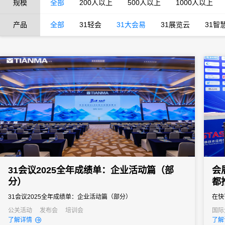
规模
全部
200人以上
500人以上
1000人以上
产品
全部
31轻会
31大会易
31展览云
31智
31会议2025全年成绩单：企业活动篇（部
会
分）
都
31会议2025全年成绩单：企业活动篇（部分）
在快
功的
公关活动
发布会
培训会
国际
经销
了解详情
了解
的组