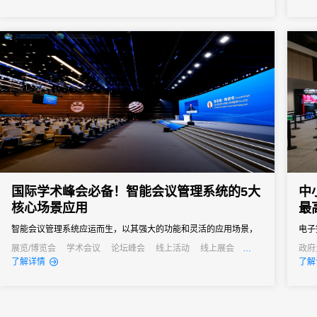
签到
签到
者和行
国际学术峰会必备！智能会议管理系统的5大
中
核心场景应用
最
智能会议管理系统应运而生，以其强大的功能和灵活的应用场景，
电子
成为国际学术峰会不可或缺的得力助手。
计等
展览/博览会
学术会议
论坛峰会
线上活动
线上展会
政府
发布会
培训会
公关
了解详情
了解
通过
会议
小型