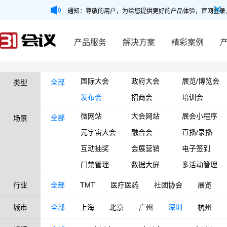
通知：尊敬的用户，为给您提供更好的产品体验，官网登录
产品服务
解决方案
精彩案例
国际大会
政府大会
展览/博览会
全部
类型
发布会
招商会
培训会
微网站
大会网站
展会小程序
全部
场景
元宇宙大会
融合会
直播/录播
互动抽奖
会展营销
电子签到
门禁管理
数据大屏
多活动管理
行业
全部
TMT
医疗医药
社团协会
展览
城市
全部
上海
北京
广州
深圳
杭州