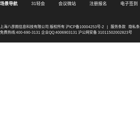
场景导航
31轻会
会议微站
注册报名
电子签到
上海八彦图信息科技有限公司 版权所有
沪ICP备10004253号-2
|
服务条款
隐私条
免费热线:400-690-3131 企业QQ:4006903131 沪公网安备 31011502002823号