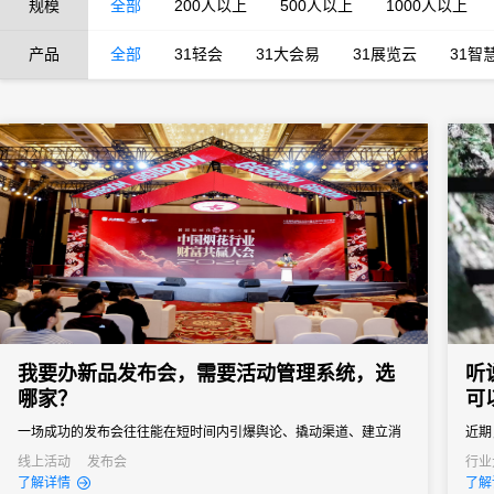
规模
全部
200人以上
500人以上
1000人以上
产品
全部
31轻会
31大会易
31展览云
31智
我要办新品发布会，需要活动管理系统，选
听
哪家？
可
一场成功的发布会往往能在短时间内引爆舆论、撬动渠道、建立消
近期
费者认知。然而对于主办方来说，新品发布会也是一场“高难度战
议签
线上活动
发布会
行业
了解详情
了解
役”，稍有不慎就可能影响传播效果。选择一款真正懂新品发布会场