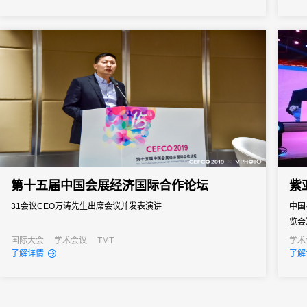
之界、破业务之界"三重破界之势，擘画公司高质量发展的全新蓝
峰值
图。
据汇
不统一
第十五届中国会展经济国际合作论坛
紫
31会议CEO万涛先生出席会议并发表演讲
中国
览会
罗湖
国际大会
学术会议
TMT
学术
了解详情
了解
（深
老医
医美.