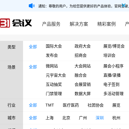
通知：尊敬的用户，为给您提供更好的产品体验，官网登录
产品服务
解决方案
精彩案例
国际大会
政府大会
展览/博览会
全部
类型
发布会
招商会
培训会
微网站
大会网站
展会小程序
全部
场景
元宇宙大会
融合会
直播/录播
互动抽奖
会展营销
电子签到
门禁管理
数据大屏
多活动管理
行业
全部
TMT
医疗医药
社团协会
展览
城市
全部
上海
北京
广州
深圳
杭州