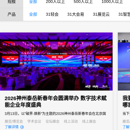
规模
全部
200人以上
500人以上
1000人以上
产品
全部
31轻会
31大会易
31展览云
31智
2026神州泰岳新春年会圆满举办 数字技术赋
我
能企业年度盛典
哪
3月13日，以"破界·焕新"为主题的2026神州泰岳新春年会在北京国
当下
家会议中心成功举办。来自全国的1600余名泰岳人齐聚一堂，回望
北上
展览/博览会
学术会议
论坛峰会
线上活动
线上展会
展览
了解详情
了解
2025奋进征程，共启AI时代的战略新征程，以"破认知之界、破人效
办会