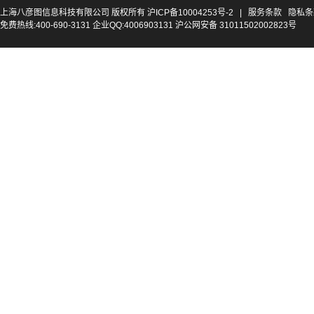
上海八彦图信息科技有限公司 版权所有
沪ICP备10004253号-2
|
服务条款
隐私条
免费热线:400-690-3131 企业QQ:4006903131 沪公网安备 31011502002823号