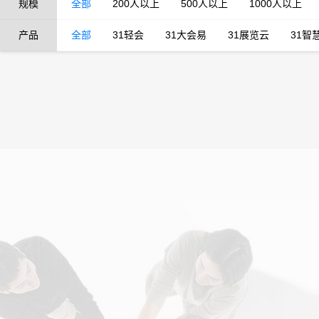
规模
全部
200人以上
500人以上
1000人以上
产品
全部
31轻会
31大会易
31展览云
31智