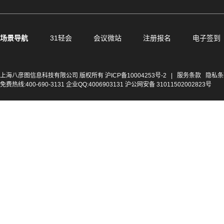
场景导航
31轻会
会议微站
注册报名
电子签到
上海八彦图信息科技有限公司 版权所有
沪ICP备10004253号-2
|
服务条款
隐私条
免费热线:400-690-3131 企业QQ:4006903131 沪公网安备 31011502002823号