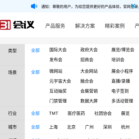
通知：尊敬的用户，为给您提供更好的产品体验，官网登录
产品服务
解决方案
精彩案例
国际大会
政府大会
展览/博览会
全部
类型
发布会
招商会
培训会
微网站
大会网站
展会小程序
全部
场景
元宇宙大会
融合会
直播/录播
互动抽奖
会展营销
电子签到
门禁管理
数据大屏
多活动管理
行业
全部
TMT
医疗医药
社团协会
展览
城市
全部
上海
北京
广州
深圳
杭州