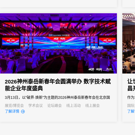
向往往以亿元计。招商推介会承载着区域经济展示、产业政策宣
导、重点项目发布、客商精准对接等多重使命。因此主办方需要的
会务系统不...
2026神州泰岳新春年会圆满举办 数字技术赋
让
能企业年度盛典
昌
3月13日，以"破界·焕新"为主题的2026神州泰岳新春年会在北京国
作为
家会议中心成功举办。来自全国的1600余名泰岳人齐聚一堂，回望
大会
展览/博览会
学术会议
论坛峰会
线上活动
线上展会
国际
产业
了解详情
了解
2025奋进征程，共启AI时代的战略新征程，以"破认知之界、破人效
术支
之界、破业务之界"三重破界之势，擘画公司高质量发展的全新蓝
从“
图。
跃。