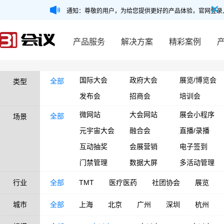
通知：尊敬的用户，为给您提供更好的产品体验，官网登录
产品服务
解决方案
精彩案例
国际大会
政府大会
展览/博览会
全部
类型
发布会
招商会
培训会
微网站
大会网站
展会小程序
全部
场景
元宇宙大会
融合会
直播/录播
互动抽奖
会展营销
电子签到
门禁管理
数据大屏
多活动管理
行业
全部
TMT
医疗医药
社团协会
展览
城市
全部
上海
北京
广州
深圳
杭州