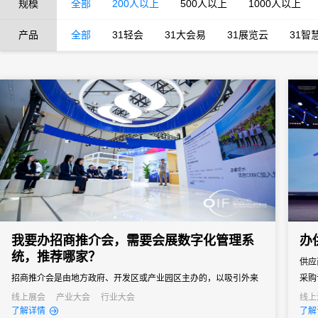
规模
全部
200人以上
500人以上
1000人以上
产品
全部
31轻会
31大会易
31展览云
31智
我要办招商推介会，需要会展数字化管理系
办
统，推荐哪家？
供应
招商推介会是由地方政府、开发区或产业园区主办的，以吸引外来
采购
投资、促进产业落地为核心目标的专题商务活动。参会客商涵盖世
通企
线上展会
产业大会
行业大会
线上
了解详情
了解
界500强、行业龙头、投资机构和商会协会，单场活动潜在投资意
窗口