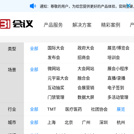
通知：尊敬的用户，为给您提供更好的产品体验，官网登录
产品服务
解决方案
精彩案例
国际大会
政府大会
展览/博览会
全部
类型
发布会
招商会
培训会
微网站
大会网站
展会小程序
全部
场景
元宇宙大会
融合会
直播/录播
互动抽奖
会展营销
电子签到
门禁管理
数据大屏
多活动管理
行业
全部
TMT
医疗医药
社团协会
展览
城市
全部
上海
北京
广州
深圳
杭州