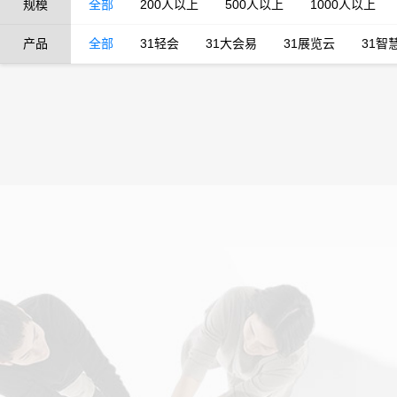
规模
全部
200人以上
500人以上
1000人以上
产品
全部
31轻会
31大会易
31展览云
31智