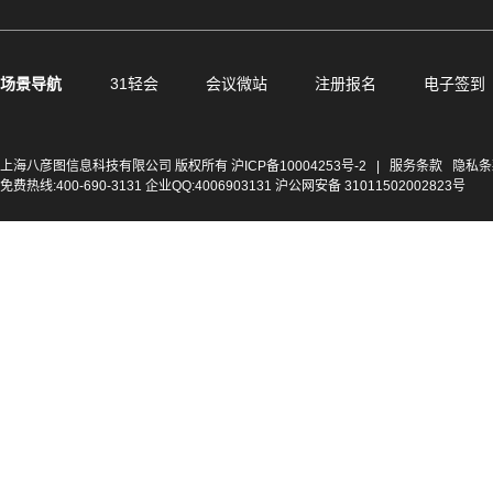
场景导航
31轻会
会议微站
注册报名
电子签到
上海八彦图信息科技有限公司 版权所有
沪ICP备10004253号-2
|
服务条款
隐私条
免费热线:400-690-3131 企业QQ:4006903131 沪公网安备 31011502002823号