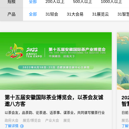
规模
全部
200人以上
500人以上
1000人以上
产品
全部
31轻会
31大会易
31展览云
31智
第十五届安徽国际茶业博览会，以茶会友诚
2
邀八方客
智
以茶会友，品茶韵、论茶道、话茶事、谋茶业，共同谱写徽茶行业
日前
新篇章。
大会
政府大会
展览/博览会
产业大会
展览
展览
了解详情
了解
30