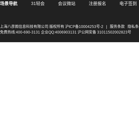
场景导航
31轻会
会议微站
注册报名
电子签到
上海八彦图信息科技有限公司 版权所有
沪ICP备10004253号-2
|
服务条款
隐私条
免费热线:400-690-3131 企业QQ:4006903131 沪公网安备 31011502002823号