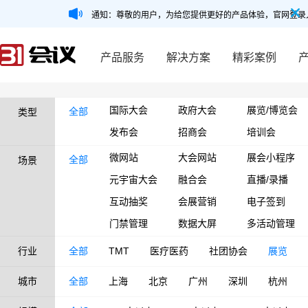
通知：尊敬的用户，为给您提供更好的产品体验，官网登录
产品服务
解决方案
精彩案例
国际大会
政府大会
展览/博览会
全部
类型
发布会
招商会
培训会
微网站
大会网站
展会小程序
全部
场景
元宇宙大会
融合会
直播/录播
互动抽奖
会展营销
电子签到
门禁管理
数据大屏
多活动管理
行业
全部
TMT
医疗医药
社团协会
展览
城市
全部
上海
北京
广州
深圳
杭州