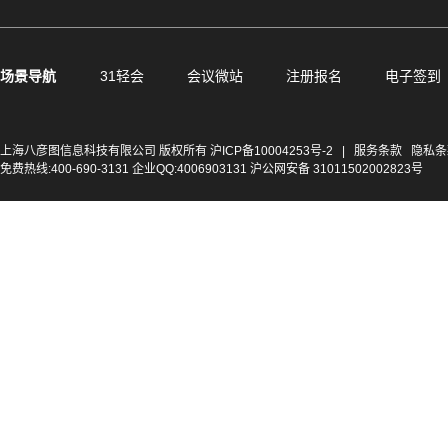
场景导航
31轻会
会议微站
注册报名
电子签到
上海八彦图信息科技有限公司 版权所有
沪ICP备10004253号-2
|
服务条款
隐私条
免费热线:400-690-3131 企业QQ:4006903131 沪公网安备 31011502002823号