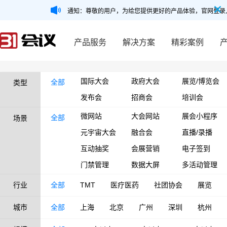
通知：尊敬的用户，为给您提供更好的产品体验，官网登录
产品服务
解决方案
精彩案例
国际大会
政府大会
展览/博览会
全部
类型
发布会
招商会
培训会
微网站
大会网站
展会小程序
全部
场景
元宇宙大会
融合会
直播/录播
互动抽奖
会展营销
电子签到
门禁管理
数据大屏
多活动管理
行业
全部
TMT
医疗医药
社团协会
展览
城市
全部
上海
北京
广州
深圳
杭州