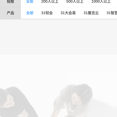
规模
全部
200人以上
500人以上
1000人以上
产品
全部
31轻会
31大会易
31展览云
31智