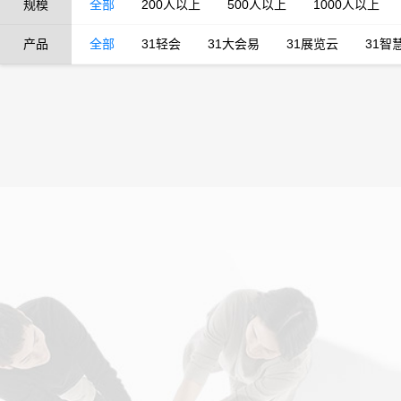
规模
全部
200人以上
500人以上
1000人以上
产品
全部
31轻会
31大会易
31展览云
31智