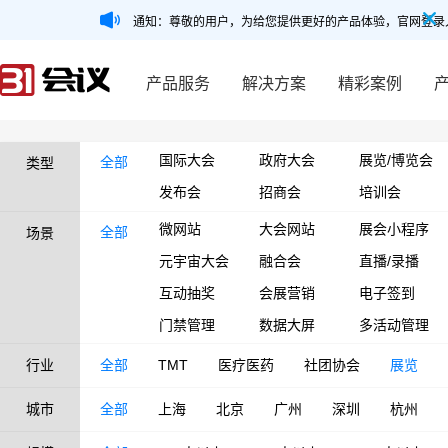
通知：尊敬的用户，为给您提供更好的产品体验，官网登录
产品服务
解决方案
精彩案例
国际大会
政府大会
展览/博览会
全部
类型
发布会
招商会
培训会
微网站
大会网站
展会小程序
全部
场景
元宇宙大会
融合会
直播/录播
互动抽奖
会展营销
电子签到
门禁管理
数据大屏
多活动管理
行业
全部
TMT
医疗医药
社团协会
展览
城市
全部
上海
北京
广州
深圳
杭州