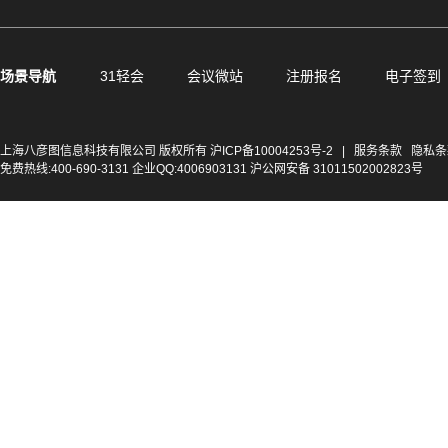
场景导航
31轻会
会议微站
注册报名
电子签到
上海八彦图信息科技有限公司 版权所有
沪ICP备10004253号-2
|
服务条款
隐私条
免费热线:400-690-3131 企业QQ:4006903131 沪公网安备 31011502002823号