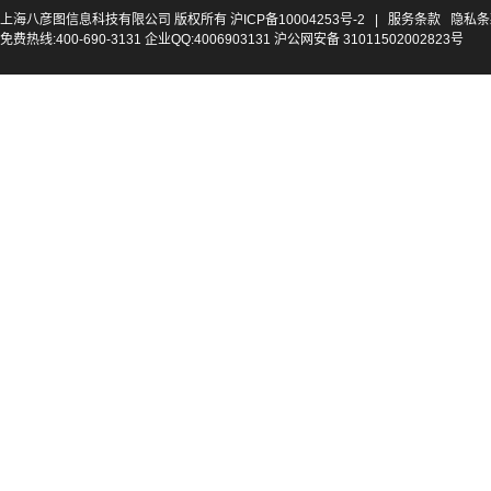
上海八彦图信息科技有限公司 版权所有
沪ICP备10004253号-2
|
服务条款
隐私条
免费热线:400-690-3131 企业QQ:4006903131 沪公网安备 31011502002823号