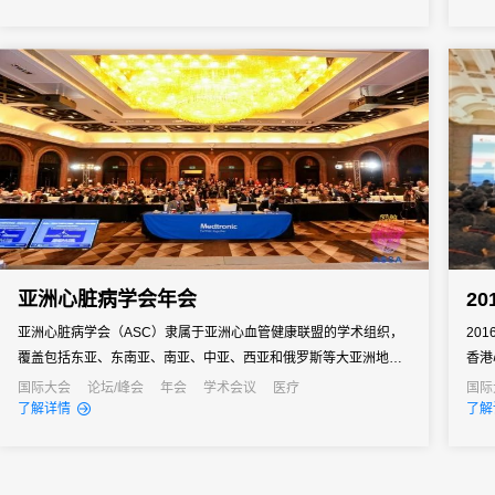
亚洲心脏病学会年会
2
亚洲心脏病学会（ASC）隶属于亚洲心血管健康联盟的学术组织，
20
覆盖包括东亚、东南亚、南亚、中亚、西亚和俄罗斯等大亚洲地
香港
区，会员来自于各国心血管临床医生，由亚洲各个国家和地区的团
会联
国际大会
论坛/峰会
年会
学术会议
医疗
国际
了解详情
了解
体会员以及企业客户组成。亚洲心脏病学会年会（ASSA）是每年亚
10
洲心脏病医生的年度学术盛会，由亚洲心脏病学会、香港心脏专科
管内
学院、中国心...
前沿技