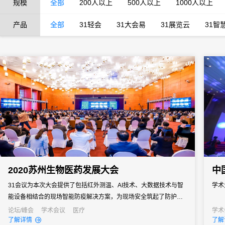
规模
全部
200人以上
500人以上
1000人以上
产品
全部
31轻会
31大会易
31展览云
31智
2020苏州生物医药发展大会
中
31会议为本次大会提供了包括红外测温、AI技术、大数据技术与智
学术
能设备相结合的现场智能防疫解决方案，为现场安全筑起了防护
墙，保障了会议顺利进行。
论坛/峰会
学术会议
医疗
学术
了解详情
了解