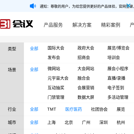
通知：尊敬的用户，为给您提供更好的产品体验，官网登录
产品服务
解决方案
精彩案例
国际大会
政府大会
展览/博览会
全部
类型
发布会
招商会
培训会
微网站
大会网站
展会小程序
全部
场景
元宇宙大会
融合会
直播/录播
互动抽奖
会展营销
电子签到
门禁管理
数据大屏
多活动管理
行业
全部
TMT
医疗医药
社团协会
展览
城市
全部
上海
北京
广州
深圳
杭州