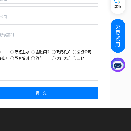
客服
：
免
：
费
试
用
：
T
展览主办
金融保险
政府机关
会务公司
会社团
教育培训
汽车
医疗医药
其他
：
提交