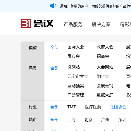
通知：尊敬的用户，为给您提供更好的产品体
产品服务
解决方案
精彩
国际大会
政府大会
展
全部
类型
发布会
招商会
培
微网站
大会网站
展
全部
场景
元宇宙大会
融合会
直
互动抽奖
会展营销
电
门禁管理
数据大屏
多
行业
全部
TMT
医疗医药
社团协会
城市
全部
上海
北京
广州
深圳