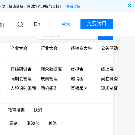
不便，敬请谅解，感谢您的理解与支持！
查看详情
En
免费试用
登录
们
搜索
产业大会
行业大会
经销商大会
公关活动
在线研讨会
观众数据库
虚拟会
线上展
同期会管理
展商管理
邀请函
问卷调查
到
人脸识别签到
闸机签到
直播服务
现场制证
教育培训
快消
青岛
港澳台
其他