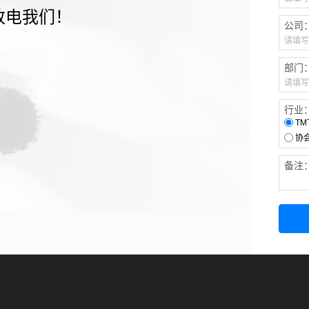
致电我们！
公司
部门
行业
TM
协
备注