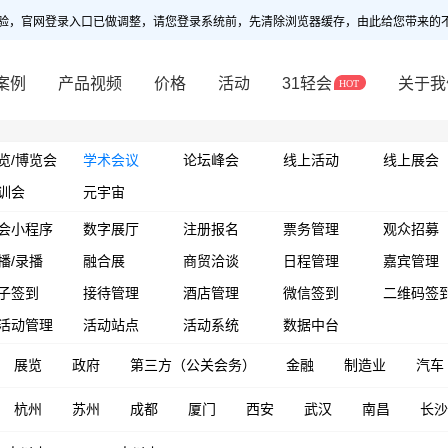
验，官网登录入口已做调整，请您登录系统前，先清除浏览器缓存，由此给您带来的
案例
产品视频
价格
活动
31轻会
关于我
览/博览会
学术会议
论坛峰会
线上活动
线上展会
训会
元宇宙
会小程序
数字展厅
注册报名
票务管理
观众招募
播/录播
融合展
商贸洽谈
日程管理
嘉宾管理
子签到
接待管理
酒店管理
微信签到
二维码签
活动管理
活动站点
活动系统
数据中台
展览
政府
第三方（公关会务）
金融
制造业
汽车
杭州
苏州
成都
厦门
西安
武汉
南昌
长沙