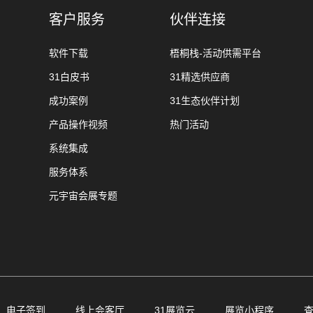
客户服务
伙伴连接
软件下载
梧桐栈-活动供需平台
31白皮书
31精选供应商
成功案例
31生态伙伴计划
产品操作视频
热门活动
系统集成
服务体系
元宇宙会展专题
电子签到
线上会客厅
31展览云
展览小程序