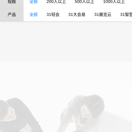
规模
全部
200人以上
500人以上
1000人以上
产品
全部
31轻会
31大会易
31展览云
31智