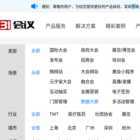
通知：尊敬的用户，为给您提供更好的产品体验，官网登录
产品服务
解决方案
精彩案例
国际大会
政府大会
展览/博览会
全部
类型
发布会
招商会
培训会
微网站
大会网站
展会小程序
全部
场景
元宇宙大会
融合会
直播/录播
互动抽奖
会展营销
电子签到
门禁管理
数据大屏
多活动管理
行业
全部
TMT
医疗医药
社团协会
展览
城市
全部
上海
北京
广州
深圳
杭州