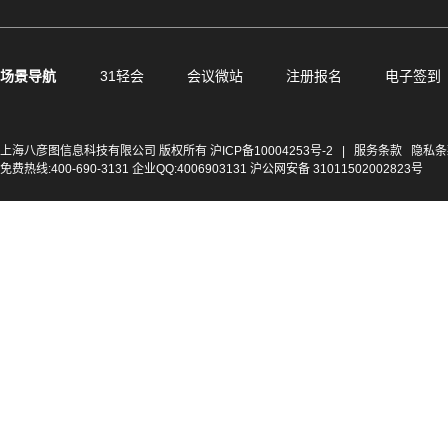
场景导航
31轻会
会议微站
注册报名
电子签到
上海八彦图信息科技有限公司 版权所有
沪ICP备10004253号-2
|
服务条款
隐私条
免费热线:400-690-3131 企业QQ:4006903131 沪公网安备 31011502002823号