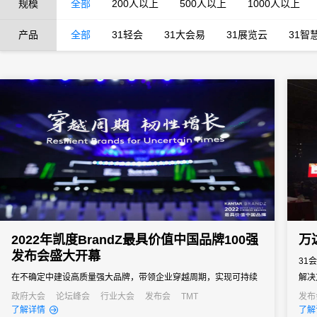
规模
全部
200人以上
500人以上
1000人以上
产品
全部
31轻会
31大会易
31展览云
31智
2022年凯度BrandZ最具价值中国品牌100强
万
发布会盛大开幕
31
在不确定中建设高质量强大品牌，带领企业穿越周期，实现可持续
解决
发展。
电子
政府大会
论坛峰会
行业大会
发布会
TMT
发布
了解详情
了解