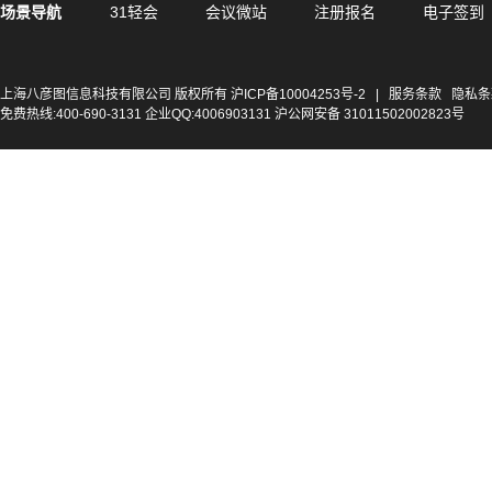
场景导航
31轻会
会议微站
注册报名
电子签到
上海八彦图信息科技有限公司 版权所有
沪ICP备10004253号-2
|
服务条款
隐私条
免费热线:400-690-3131 企业QQ:4006903131 沪公网安备 31011502002823号