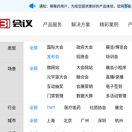
通知：尊敬的用户，为给您提供更好的产品体验，官网登录
产品服务
解决方案
精彩案例
国际大会
政府大会
展览/博览会
全部
类型
发布会
招商会
培训会
微网站
大会网站
展会小程序
全部
场景
元宇宙大会
融合会
直播/录播
互动抽奖
会展营销
电子签到
门禁管理
数据大屏
多活动管理
行业
全部
TMT
医疗医药
社团协会
展览
城市
全部
上海
北京
广州
深圳
杭州