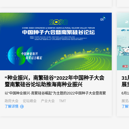
“种业振兴，南繁硅谷”2022年中国种子大会
3
暨南繁硅谷论坛助推海南种业振兴
展
以“中国种业振兴·南繁硅谷崛起”为主题的2022中国种子大会暨南繁
6月
硅谷论坛在三亚成功举办，大会主办积极凝聚行业最强发展动力，
采用
政府大会
论坛峰会
产业大会
TMT
展览
了解详情
了解
全力助推海南种业振兴。
购、
交流