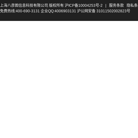
上海八彦图信息科技有限公司 版权所有
沪ICP备10004253号-2
|
服务条款
隐私条
免费热线:400-690-3131 企业QQ:4006903131 沪公网安备 31011502002823号