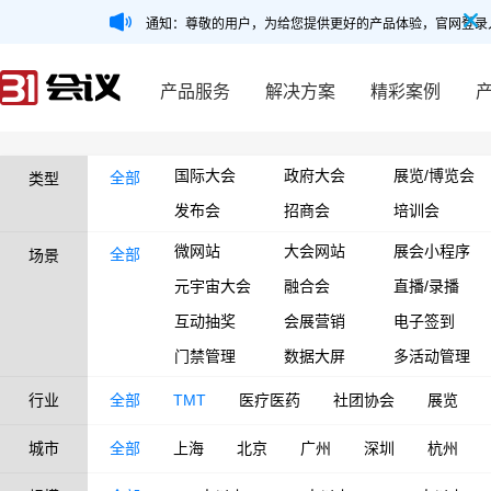
通知：尊敬的用户，为给您提供更好的产品体验，官网登录
产品服务
解决方案
精彩案例
国际大会
政府大会
展览/博览会
全部
类型
发布会
招商会
培训会
微网站
大会网站
展会小程序
全部
场景
元宇宙大会
融合会
直播/录播
互动抽奖
会展营销
电子签到
门禁管理
数据大屏
多活动管理
行业
全部
TMT
医疗医药
社团协会
展览
城市
全部
上海
北京
广州
深圳
杭州