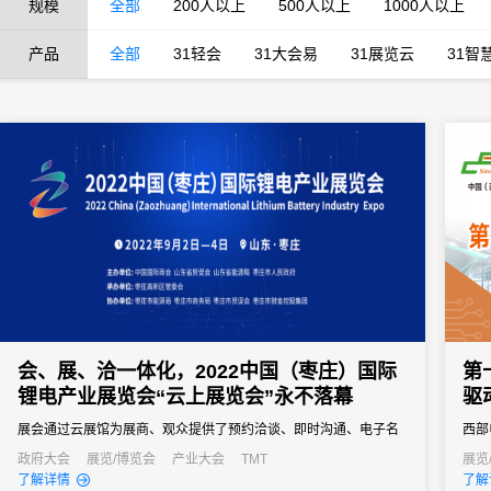
规模
全部
200人以上
500人以上
1000人以上
产品
全部
31轻会
31大会易
31展览云
31智
会、展、洽一体化，2022中国（枣庄）国际
第
锂电产业展览会“云上展览会”永不落幕
驱
展会通过云展馆为展商、观众提供了预约洽谈、即时沟通、电子名
西部
片以及意向订单等服务，通过线下驱动，线上赋能，创新展会举办
电子
政府大会
展览/博览会
产业大会
TMT
展览
了解详情
了解
方式。