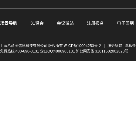
场景导航
31轻会
会议微站
注册报名
电子签到
上海八彦图信息科技有限公司 版权所有
沪ICP备10004253号-2
|
服务条款
隐私条
免费热线:400-690-3131 企业QQ:4006903131 沪公网安备 31011502002823号