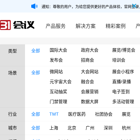
通知：尊敬的用户，为给您提供更好的产品体验，官网登录
产品服务
解决方案
精彩案例
国际大会
政府大会
展览/博览会
全部
类型
发布会
招商会
培训会
微网站
大会网站
展会小程序
全部
场景
元宇宙大会
融合会
直播/录播
互动抽奖
会展营销
电子签到
门禁管理
数据大屏
多活动管理
行业
全部
TMT
医疗医药
社团协会
展览
城市
全部
上海
北京
广州
深圳
杭州