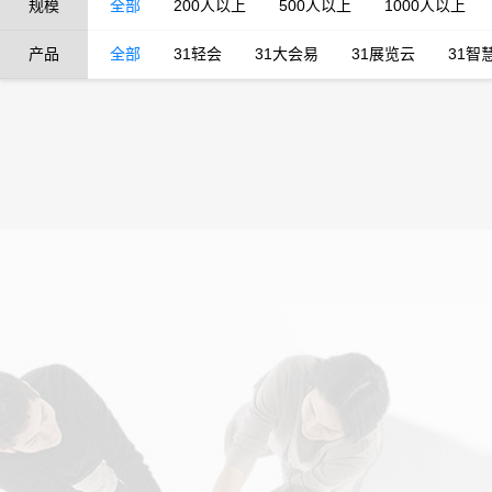
规模
全部
200人以上
500人以上
1000人以上
产品
全部
31轻会
31大会易
31展览云
31智