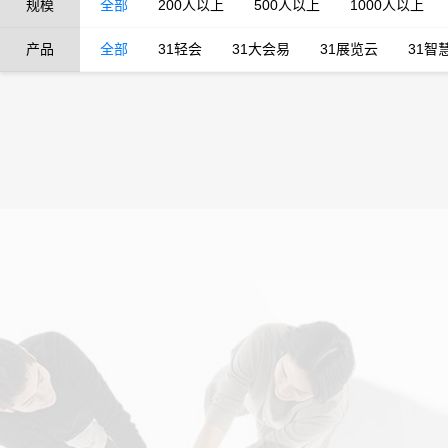
规模
全部
200人以上
500人以上
1000人以上
产品
全部
31轻会
31大会易
31展览云
31智