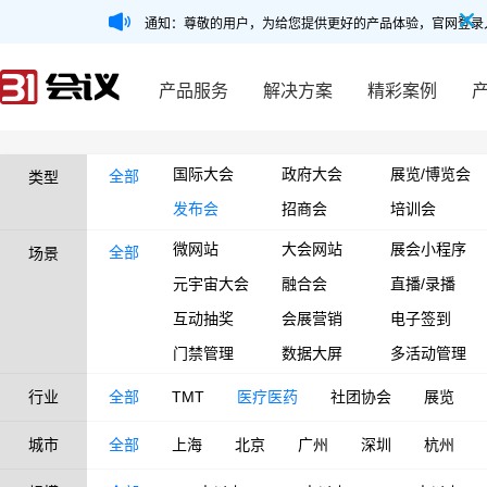
通知：尊敬的用户，为给您提供更好的产品体验，官网登录
产品服务
解决方案
精彩案例
国际大会
政府大会
展览/博览会
全部
类型
发布会
招商会
培训会
微网站
大会网站
展会小程序
全部
场景
元宇宙大会
融合会
直播/录播
互动抽奖
会展营销
电子签到
门禁管理
数据大屏
多活动管理
行业
全部
TMT
医疗医药
社团协会
展览
城市
全部
上海
北京
广州
深圳
杭州