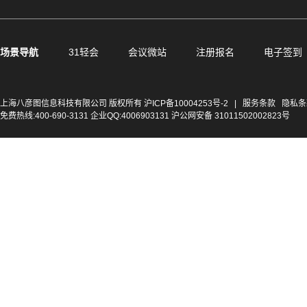
场景导航
31轻会
会议微站
注册报名
电子签到
上海八彦图信息科技有限公司 版权所有
沪ICP备10004253号-2
|
服务条款
隐私条
免费热线:400-690-3131 企业QQ:4006903131 沪公网安备 31011502002823号