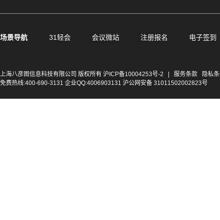
场景导航
31轻会
会议微站
注册报名
电子签到
上海八彦图信息科技有限公司 版权所有
沪ICP备10004253号-2
|
服务条款
隐私条
免费热线:400-690-3131 企业QQ:4006903131 沪公网安备 31011502002823号