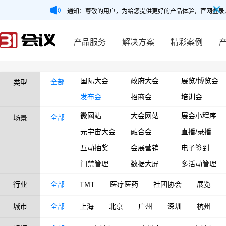
通知：尊敬的用户，为给您提供更好的产品体验，官网登录
产品服务
解决方案
精彩案例
国际大会
政府大会
展览/博览会
全部
类型
发布会
招商会
培训会
微网站
大会网站
展会小程序
全部
场景
元宇宙大会
融合会
直播/录播
互动抽奖
会展营销
电子签到
门禁管理
数据大屏
多活动管理
行业
全部
TMT
医疗医药
社团协会
展览
城市
全部
上海
北京
广州
深圳
杭州