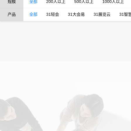
规模
全部
200人以上
500人以上
1000人以上
产品
全部
31轻会
31大会易
31展览云
31智