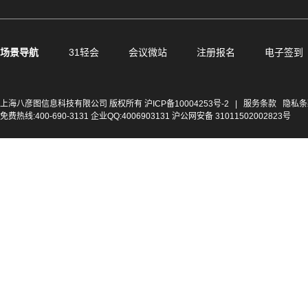
场景导航
31轻会
会议微站
注册报名
电子签到
上海八彦图信息科技有限公司 版权所有
沪ICP备10004253号-2
|
服务条款
隐私条
免费热线:400-690-3131 企业QQ:4006903131 沪公网安备 31011502002823号