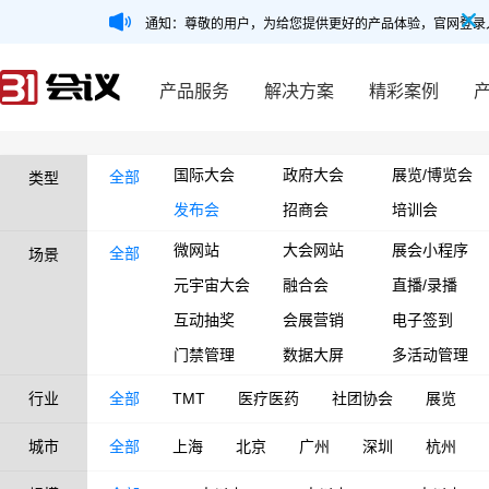
通知：尊敬的用户，为给您提供更好的产品体验，官网登录
产品服务
解决方案
精彩案例
国际大会
政府大会
展览/博览会
全部
类型
发布会
招商会
培训会
微网站
大会网站
展会小程序
全部
场景
元宇宙大会
融合会
直播/录播
互动抽奖
会展营销
电子签到
门禁管理
数据大屏
多活动管理
行业
全部
TMT
医疗医药
社团协会
展览
城市
全部
上海
北京
广州
深圳
杭州