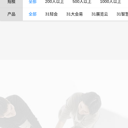
规模
全部
200人以上
500人以上
1000人以上
产品
全部
31轻会
31大会易
31展览云
31智