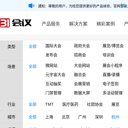
通知：尊敬的用户，为给您提供更好的产品体验，官网登录
产品服务
解决方案
精彩案例
国际大会
政府大会
展览/博览会
全部
类型
发布会
招商会
培训会
微网站
大会网站
展会小程序
全部
场景
元宇宙大会
融合会
直播/录播
互动抽奖
会展营销
电子签到
门禁管理
数据大屏
多活动管理
行业
全部
TMT
医疗医药
社团协会
展览
城市
全部
上海
北京
广州
深圳
杭州