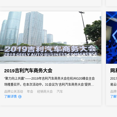
商明确方向、提振信心、快速进入作战状态。但是一次组织失误就
可能导致政策传达失真、核心经销商体验受损，甚至影响全年销售
业绩...
2019吉利汽车商务大会
网
“聚力向上共赢”——2019年吉利汽车商务大会在杭州G20峰会主会
20
场隆重召开，在本次活动中，31会议为‘吉利汽车商务大会’提供了定
易云
制的智慧会议解决方案。
据、
品牌公关活动
年会
经销商大会
汽车
品牌
了解详情
了解
模式
讨在
大会提