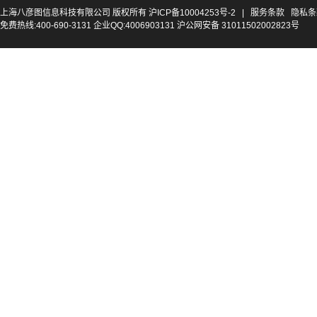
上海八彦图信息科技有限公司 版权所有
沪ICP备10004253号-2
|
服务条款
隐私条
免费热线:400-690-3131 企业QQ:4006903131 沪公网安备 31011502002823号