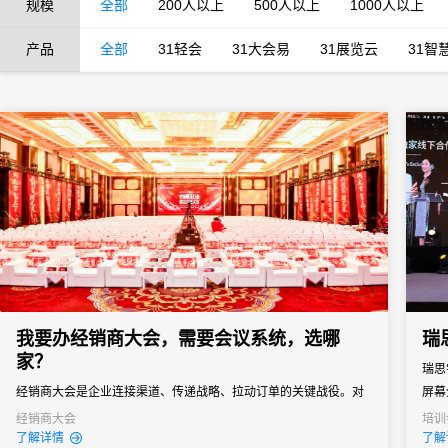
规模
全部
200人以上
500人以上
1000人以上
产品
全部
31轻会
31大会易
31展览云
31智
我要办经销商大会，需要会议系统，选哪
瑞
家？
瑞思
经销商大会是企业连接渠道、传递战略、拉动订单的关键战役。对
屏幕
品牌商而言，它不只是“开一场会”，而是年度政策发布、销售目标分
经销商大会
培训
了解详情
了解
解、渠道关系维护的核心节点。一场成功的经销商大会，能让经销