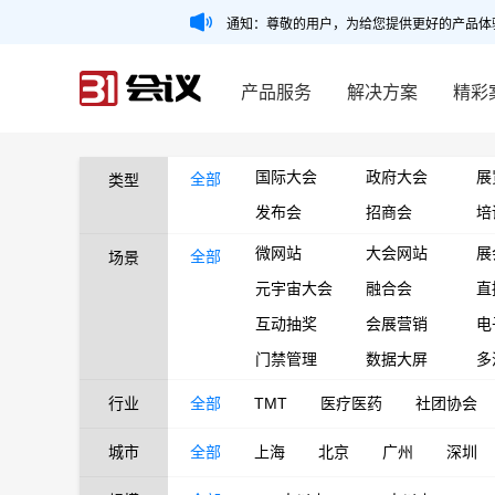
通知：尊敬的用户，为给您提供更好的产品体
产品服务
解决方案
精彩
国际大会
政府大会
展
全部
类型
发布会
招商会
培
微网站
大会网站
展
全部
场景
元宇宙大会
融合会
直
互动抽奖
会展营销
电
门禁管理
数据大屏
多
行业
全部
TMT
医疗医药
社团协会
城市
全部
上海
北京
广州
深圳