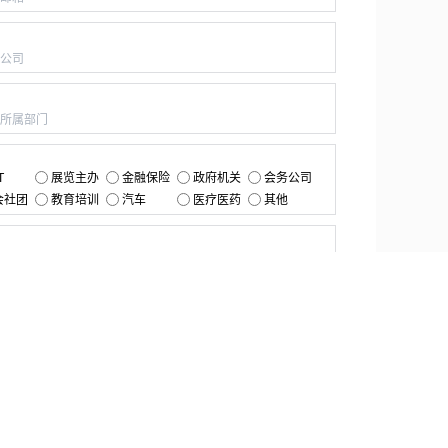
：
：
：
T
展览主办
金融保险
政府机关
会务公司
会社团
教育培训
汽车
医疗医药
其他
：
提交