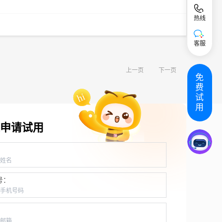
热线
客服
上一页
下一页
免
费
试
用
申请试用
：
号：
：