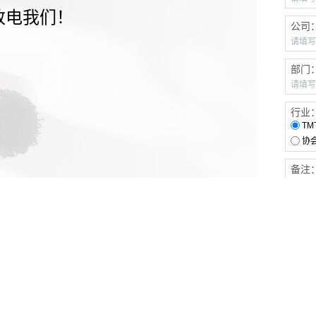
致电我们！
公司
部门
行业
TM
协
备注