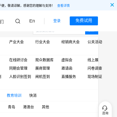
不便，敬请谅解，感谢您的理解与支持！
查看详情
En
免费试用
登录
们
搜索
产业大会
行业大会
经销商大会
公关活动
在线研讨会
观众数据库
虚拟会
线上展
同期会管理
展商管理
邀请函
问卷调查
到
人脸识别签到
闸机签到
直播服务
现场制证
教育培训
快消
青岛
港澳台
其他
咨询