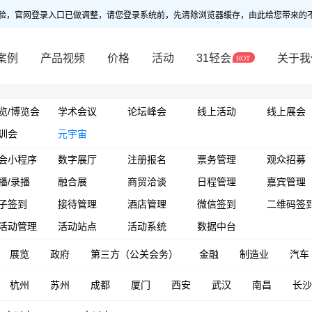
验，官网登录入口已做调整，请您登录系统前，先清除浏览器缓存，由此给您带来的
案例
产品视频
价格
活动
31轻会
关于我
览/博览会
学术会议
论坛峰会
线上活动
线上展会
训会
元宇宙
会小程序
数字展厅
注册报名
票务管理
观众招募
播/录播
融合展
商贸洽谈
日程管理
嘉宾管理
子签到
接待管理
酒店管理
微信签到
二维码签
活动管理
活动站点
活动系统
数据中台
展览
政府
第三方（公关会务）
金融
制造业
汽车
杭州
苏州
成都
厦门
西安
武汉
南昌
长沙