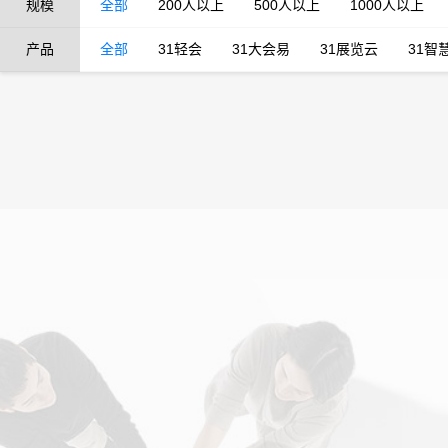
规模
全部
200人以上
500人以上
1000人以上
产品
全部
31轻会
31大会易
31展览云
31智