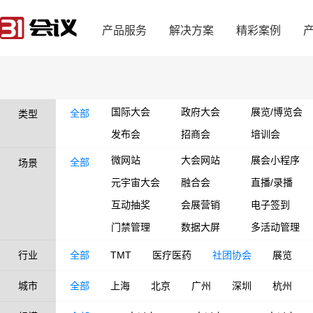
产品服务
解决方案
精彩案例
国际大会
政府大会
展览/博览会
全部
类型
发布会
招商会
培训会
微网站
大会网站
展会小程序
全部
场景
元宇宙大会
融合会
直播/录播
互动抽奖
会展营销
电子签到
门禁管理
数据大屏
多活动管理
行业
全部
TMT
医疗医药
社团协会
展览
城市
全部
上海
北京
广州
深圳
杭州