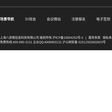
场景导航
31轻会
会议微站
注册报名
电子签到
上海八彦图信息科技有限公司 版权所有
沪ICP备10004253号-2
|
服务条款
隐私条
免费热线:400-690-3131 企业QQ:4006903131 沪公网安备 31011502002823号