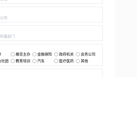
：
：
：
T
展览主办
金融保险
政府机关
会务公司
会社团
教育培训
汽车
医疗医药
其他
：
提交