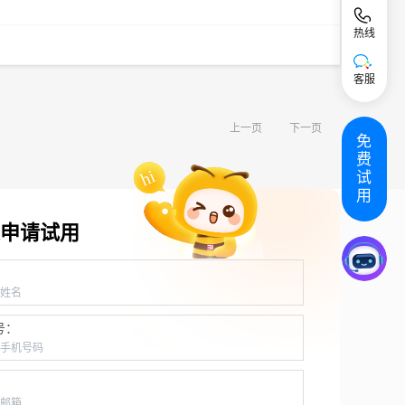
热线
客服
上一页
下一页
免
费
试
用
申请试用
：
号：
：