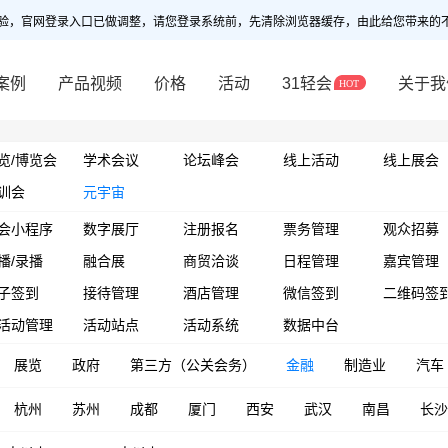
验，官网登录入口已做调整，请您登录系统前，先清除浏览器缓存，由此给您带来的
案例
产品视频
价格
活动
31轻会
关于我
览/博览会
学术会议
论坛峰会
线上活动
线上展会
训会
元宇宙
会小程序
数字展厅
注册报名
票务管理
观众招募
播/录播
融合展
商贸洽谈
日程管理
嘉宾管理
子签到
接待管理
酒店管理
微信签到
二维码签
活动管理
活动站点
活动系统
数据中台
展览
政府
第三方（公关会务）
金融
制造业
汽车
杭州
苏州
成都
厦门
西安
武汉
南昌
长沙