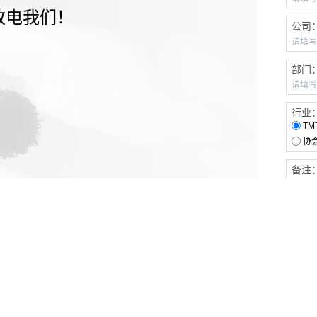
致电我们！
公司
部门
行业
TM
协
备注