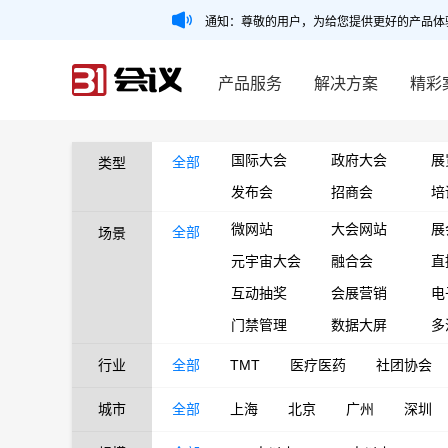
通知：尊敬的用户，为给您提供更好的产品体
产品服务
解决方案
精彩
国际大会
政府大会
展
全部
类型
发布会
招商会
培
微网站
大会网站
展
全部
场景
元宇宙大会
融合会
直
互动抽奖
会展营销
电
门禁管理
数据大屏
多
行业
全部
TMT
医疗医药
社团协会
城市
全部
上海
北京
广州
深圳