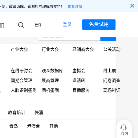
不便，敬请谅解，感谢您的理解与支持！
查看详情
En
免费试用
登录
们
搜索
产业大会
行业大会
经销商大会
公关活动
在线研讨会
观众数据库
虚拟会
线上展
同期会管理
展商管理
邀请函
问卷调查
到
人脸识别签到
闸机签到
直播服务
现场制证
教育培训
快消
青岛
港澳台
其他
咨询