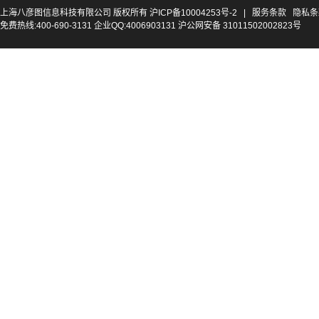
上海八彦图信息科技有限公司 版权所有
沪ICP备10004253号-2
|
服务条款
隐私条
免费热线:400-690-3131 企业QQ:4006903131 沪公网安备 31011502002823号