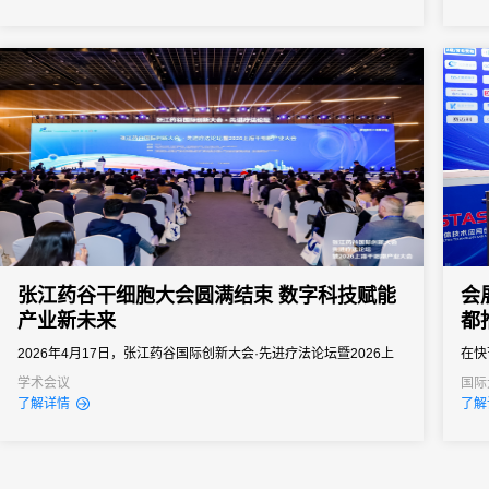
医药工业信息中心、北京未来科学城管委会联合承办，是拥有六十
之界
余年行业积淀、业内公认的“中国医药行业信息风向标”顶级产业...
图。
张江药谷干细胞大会圆满结束 数字科技赋能
会
产业新未来
都
2026年4月17日，张江药谷国际创新大会·先进疗法论坛暨2026上
在快
海干细胞产业大会于上海张江科学会堂隆重举办。本届大会以“源创
功的
学术会议
国际
经销
了解详情
了解
首发·链聚全球”为核心主题，搭建高端学术交流、产业对接与资源合
的组
作平台，深度研讨再生医学前沿趋势，探寻干细胞产业规范化、规
签到
模化、国际化发展新路径，成为国内生物医药与细胞治疗领域极具
签到
影响...
者和行