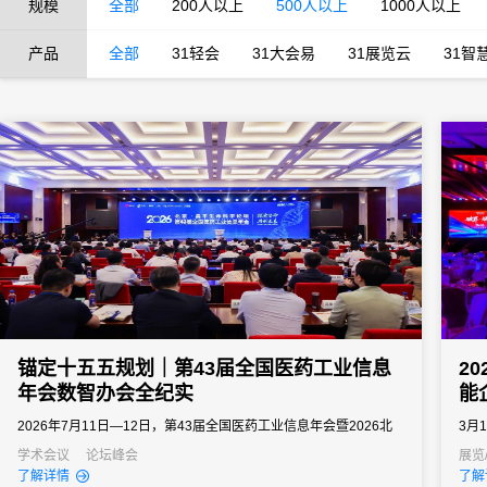
规模
全部
200人以上
500人以上
1000人以上
产品
全部
31轻会
31大会易
31展览云
31智
锚定十五五规划｜第43届全国医药工业信息
2
年会数智办会全纪实
能
2026年7月11日—12日，第43届全国医药工业信息年会暨2026北
3月
京・昌平生命科学论坛落地北京昌平石油科技交流中心。大会由北
家会
学术会议
论坛峰会
展览
了解详情
了解
京市经信局、北京市药监局、昌平区政府等多部门联合主办，中国
20