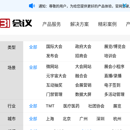
通知：尊敬的用户，为给您提供更好的产品体验，官网登录
产品服务
解决方案
精彩案例
国际大会
政府大会
展览/博览会
全部
类型
发布会
招商会
培训会
微网站
大会网站
展会小程序
全部
场景
元宇宙大会
融合会
直播/录播
互动抽奖
会展营销
电子签到
门禁管理
数据大屏
多活动管理
行业
全部
TMT
医疗医药
社团协会
展览
城市
全部
上海
北京
广州
深圳
杭州