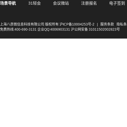
场景导航
31轻会
会议微站
注册报名
电子签到
上海八彦图信息科技有限公司 版权所有
沪ICP备10004253号-2
|
服务条款
隐私条
免费热线:400-690-3131 企业QQ:4006903131 沪公网安备 31011502002823号