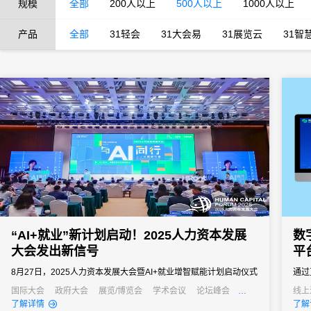
规模
全部
200人以上
500人以上
1000人以上
产品
全部
31轻会
31大会易
31展览云
31智
“AI+就业”新计划启动！2025人力资本发展
数
大会发出新信号
平
8月27日，2025人力资本发展大会暨AI+就业增智赋能计划启动仪式
通过
在上海徐汇滨江成功举办。
类活
国际大会
政府大会
展览/博览会
学术会议
论坛峰会
线上
线上活动
经销商大会
培训会
招商会
元宇宙
了解详情
了解