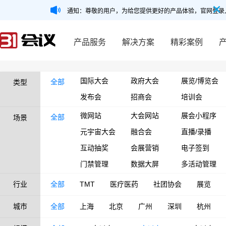
通知：尊敬的用户，为给您提供更好的产品体验，官网登录
产品服务
解决方案
精彩案例
国际大会
政府大会
展览/博览会
全部
类型
发布会
招商会
培训会
微网站
大会网站
展会小程序
全部
场景
元宇宙大会
融合会
直播/录播
互动抽奖
会展营销
电子签到
门禁管理
数据大屏
多活动管理
行业
全部
TMT
医疗医药
社团协会
展览
城市
全部
上海
北京
广州
深圳
杭州