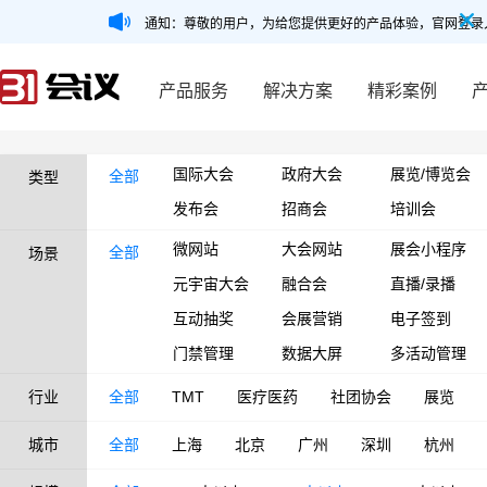
通知：尊敬的用户，为给您提供更好的产品体验，官网登录
产品服务
解决方案
精彩案例
国际大会
政府大会
展览/博览会
全部
类型
发布会
招商会
培训会
微网站
大会网站
展会小程序
全部
场景
元宇宙大会
融合会
直播/录播
互动抽奖
会展营销
电子签到
门禁管理
数据大屏
多活动管理
行业
全部
TMT
医疗医药
社团协会
展览
城市
全部
上海
北京
广州
深圳
杭州