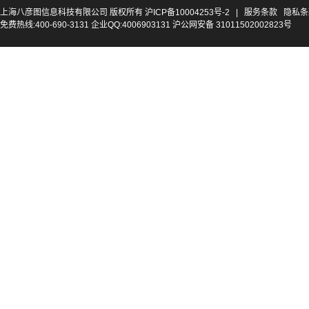
上海八彦图信息科技有限公司 版权所有
沪ICP备10004253号-2
|
服务条款
隐私条
免费热线:400-690-3131 企业QQ:4006903131 沪公网安备 31011502002823号