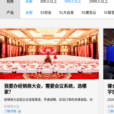
规模
全部
200人以上
500人以上
1000人以上
产品
全部
31轻会
31大会易
31展览云
31智
我要办经销商大会，需要会议系统，选哪
健
家？
字
经销商大会是企业连接渠道、传递战略、拉动订单的关键战役。对
20
品牌商而言，它不只是“开一场会”，而是年度政策发布、销售目标分
市发
经销商大会
经销
了解详情
了解
解、渠道关系维护的核心节点。一场成功的经销商大会，能让经销