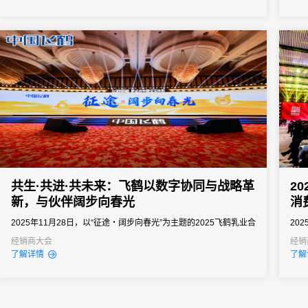
商明确方向、提振信心、快速进入作战状态。但是一次组织失误就
可能导致政策传达失真、核心经销商体验受损，甚至影响全年销售
业绩...
共生·共进·共未来：飞鹤以数字协同与战略革
2
新，与伙伴阔步向春光
消
2025年11月28日，以“征途・阔步向春光”为主题的2025飞鹤乳业合
20
作伙伴大会在武汉隆重召开。来自全国各地的千余名合作伙伴齐聚
20
经销商大会
经销
了解详情
了解
一堂，共赴这场属于中国乳业人的年度盛会。本次大会不仅是对过
期的
往成果的回望，更是对未来征途的擘画，飞鹤以更紧密的战略协同
经销
与更贴心的数字服务，与每一位伙伴凝聚共识，共同探寻中国乳业
明确
高质量发...
展...