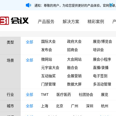
通知：尊敬的用户，为给您提供更好的产品体验，官网登录
产品服务
解决方案
精彩案例
国际大会
政府大会
展览/博览会
全部
类型
发布会
招商会
培训会
微网站
大会网站
展会小程序
全部
场景
元宇宙大会
融合会
直播/录播
互动抽奖
会展营销
电子签到
门禁管理
数据大屏
多活动管理
行业
全部
TMT
医疗医药
社团协会
展览
城市
全部
上海
北京
广州
深圳
杭州