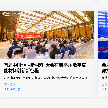
之界、破业务之界"三重破界之势，擘画公司高质量发展的全新蓝
峰值
图。
据汇
不统一
首届中国"AI+新材料"大会在穗举办 数字赋
会
能材料创新新征程
都
2026年4月9日至12日，首届中国"AI+新材料"大会在广州南沙国际
在快
会展中心圆满落幕。
功的
学术会议
国际
经销
了解详情
了解
的组
签到
签到
者和行