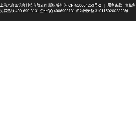
上海八彦图信息科技有限公司 版权所有
沪ICP备10004253号-2
|
服务条款
隐私条
免费热线:400-690-3131 企业QQ:4006903131 沪公网安备 31011502002823号