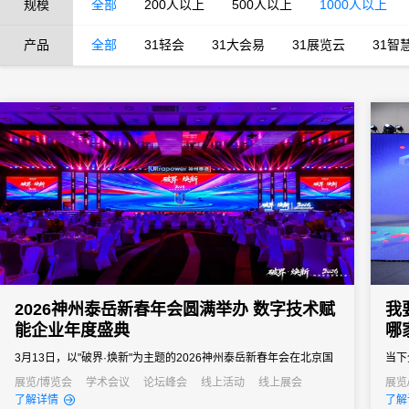
规模
全部
200人以上
500人以上
1000人以上
产品
全部
31轻会
31大会易
31展览云
31智
2026神州泰岳新春年会圆满举办 数字技术赋
我
能企业年度盛典
哪
3月13日，以"破界·焕新"为主题的2026神州泰岳新春年会在北京国
当下
家会议中心成功举办。来自全国的1600余名泰岳人齐聚一堂，回望
北上
展览/博览会
学术会议
论坛峰会
线上活动
线上展会
展览
了解详情
了解
2025奋进征程，共启AI时代的战略新征程，以"破认知之界、破人效
办会