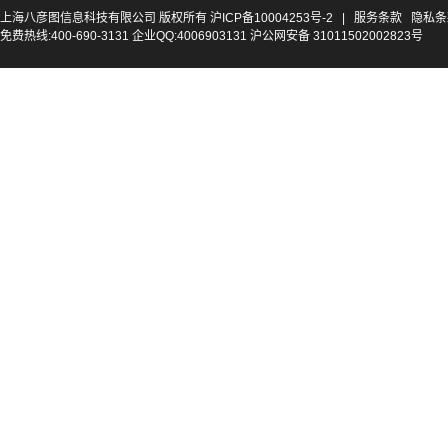
上海八彦图信息科技有限公司 版权所有
沪ICP备10004253号-2
|
服务条款
隐私条
免费热线:400-690-3131 企业QQ:4006903131 沪公网安备 31011502002823号