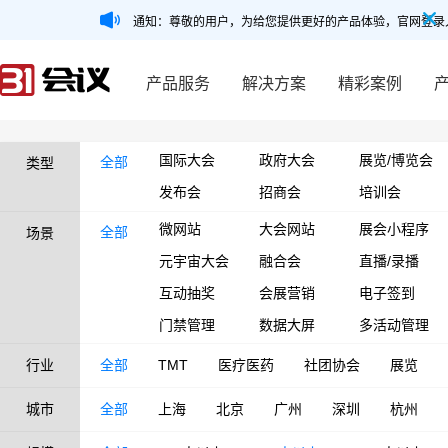
通知：尊敬的用户，为给您提供更好的产品体验，官网登录
产品服务
解决方案
精彩案例
国际大会
政府大会
展览/博览会
全部
类型
发布会
招商会
培训会
微网站
大会网站
展会小程序
全部
场景
元宇宙大会
融合会
直播/录播
互动抽奖
会展营销
电子签到
门禁管理
数据大屏
多活动管理
行业
全部
TMT
医疗医药
社团协会
展览
城市
全部
上海
北京
广州
深圳
杭州