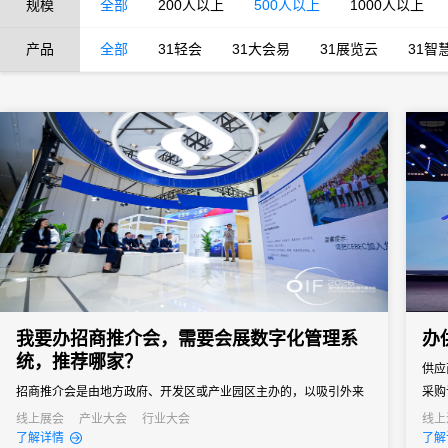
规模
全部
200人以上
500人以上
1000人以上
产品
全部
31轻会
31大会易
31展览云
31智
我要办招商推介会，需要会展数字化管理系
办
统，推荐哪家？
供应
招商推介会是由地方政府、开发区或产业园区主办的，以吸引外来
采购
投资、促进产业落地为核心目标的专题商务活动。参会客商涵盖世
通企
线上展会
产业大会
行业大会
线上
了解详情
了解
界500强、行业龙头、投资机构和商会协会，单场活动潜在投资意
窗口