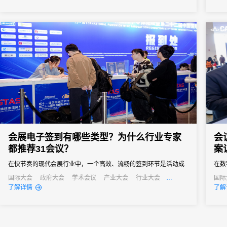
向往往以亿元计。招商推介会承载着区域经济展示、产业政策宣
导、重点项目发布、客商精准对接等多重使命。因此主办方需要的
会务系统不...
会展电子签到有哪些类型？为什么行业专家
会
都推荐31会议？
案
在快节奏的现代会展行业中，一个高效、流畅的签到环节是活动成
在数
功的第一步。它不仅关系到参会者的第一印象，更直接影响着活动
是会
国际大会
政府大会
学术会议
产业大会
行业大会
国际
经销商大会
培训会
招商会
行业
了解详情
了解
的组织效率和数据准确性。告别传统纸质签到的繁琐与混乱，电子
梁。
签到已成为数字办会、数字办展的标配。那么，市面上的会展电子
业可
签到究竟有哪些类型？面对众多服务商，为什么众多资深活动组织
凭借
者和行业...
优先选