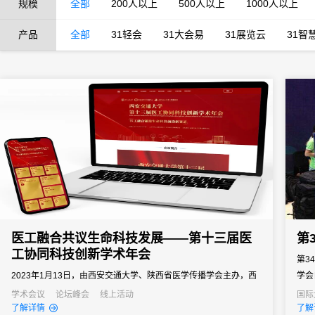
规模
全部
200人以上
500人以上
1000人以上
产品
全部
31轻会
31大会易
31展览云
31智
医工融合共议生命科技发展——第十三届医
第
工协同科技创新学术年会
第3
2023年1月13日，由西安交通大学、陕西省医学传播学会主办，西
学会
安交通大学第一附属医院承办，以“医工融合铺设生命科技前沿新赛
我国
学术会议
论坛峰会
线上活动
国际
了解详情
了解
道”为主题的第十三届医工协同科技创新学术年会，在西安交通大学
学领