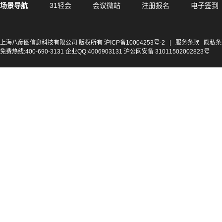
场景导航
31轻会
会议微站
注册报名
电子签到
上海八彦图信息科技有限公司 版权所有
沪ICP备10004253号-2
|
服务条款
隐私条
免费热线:400-690-3131 企业QQ:4006903131 沪公网安备 31011502002823号