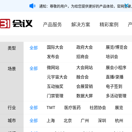
通知：尊敬的用户，为给您提供更好的产品体验，官网登录
产品服务
解决方案
精彩案例
国际大会
政府大会
展览/博览会
全部
类型
发布会
招商会
培训会
微网站
大会网站
展会小程序
全部
场景
元宇宙大会
融合会
直播/录播
互动抽奖
会展营销
电子签到
门禁管理
数据大屏
多活动管理
行业
全部
TMT
医疗医药
社团协会
展览
城市
全部
上海
北京
广州
深圳
杭州