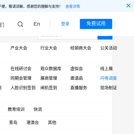
不便，敬请谅解，感谢您的理解与支持！
查看详情
En
免费试用
登录
们
搜索
产业大会
行业大会
经销商大会
公关活动
在线研讨会
观众数据库
虚拟会
线上展
同期会管理
展商管理
邀请函
问卷调查
到
人脸识别签到
闸机签到
直播服务
现场制证
教育培训
快消
青岛
港澳台
其他