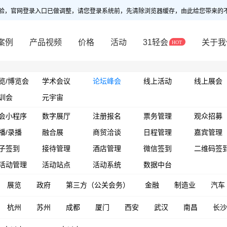
验，官网登录入口已做调整，请您登录系统前，先清除浏览器缓存，由此给您带来的
案例
产品视频
价格
活动
31轻会
关于我
览/博览会
学术会议
论坛峰会
线上活动
线上展会
训会
元宇宙
会小程序
数字展厅
注册报名
票务管理
观众招募
播/录播
融合展
商贸洽谈
日程管理
嘉宾管理
子签到
接待管理
酒店管理
微信签到
二维码签
活动管理
活动站点
活动系统
数据中台
展览
政府
第三方（公关会务）
金融
制造业
汽车
杭州
苏州
成都
厦门
西安
武汉
南昌
长沙