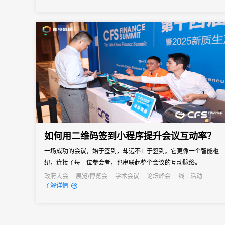
业可靠的解决方案。31会议作为中国领先的一站式数字会展平台，
凭借其强大的微站制作能力和全流程服务经验，已成为众多机构的
优先选择。...
如何用二维码签到小程序提升会议互动率？
一场成功的会议，始于签到，却远不止于签到。它更像一个智能枢
纽，连接了每一位参会者，也串联起整个会议的互动脉络。
政府大会
展览/博览会
学术会议
论坛峰会
线上活动
线上展会
经销商大会
公关活动
发布会
了解详情