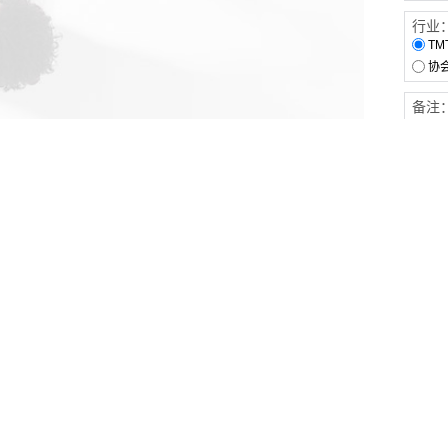
行业
TM
协
备注
客户服务
伙伴连接
软件下载
梧桐栈-活动供需平台
31白皮书
31精选供应商