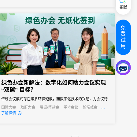
会议管理和营销。真正实现会务全流程的数字化管理。尤其对于中
客服
小型会议，轻量、灵活、易操作的签到形式往往更受青睐。
免
费
试
用
绿色办会新解法：数字化如何助力会议实现
“双碳” 目标？
传统会议模式存在诸多环保短板，而数字化技术的兴起，为会议行
业实现绿色转型、达成“双碳”目标提供了新的解法。
国际大会
政府大会
展览/博览会
学术会议
论坛峰会
线上活动
线上展会
产业大会
了解详情