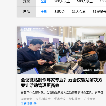
规模
全部
200人以上
500人以上
10
产品
全部
31轻会
31大会易
31展览
会议微站制作哪家专业？31会议微站解决方
案让活动管理更高效
在数字化会展时代，会议微站已成为活动管理的核心工具。它不仅
是会议信息的集中展示平台，更是连接主办方与参会者的重要桥
国际大会
展览/博览会
学术会议
论坛峰会
产业大会
行业大会
经销商大会
招商会
了解详情
梁。面对市场上众多的微站制作服务，许多活动主办方都在寻找专