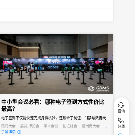
中小型会议必看：哪种电子签到方式性价比
最高？
咨询
电子签到不仅能快速完成身份核验，还融合了制证、门禁与数据统
计等多重功能，能够快速完成签到过程，减少等待时间，同时能够
政府大会
展览/博览会
学术会议
论坛峰会
经销商大会
热线
公关活动
发布会
培训会
了解详情
通过数据分析，为会议组织者提供宝贵的参会者信息，助力后续的