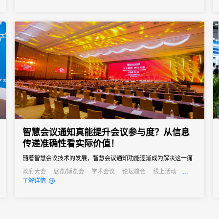
智慧会议通知真能提升会议参与度？从信息
传递准确性看实际价值！
随着智慧会议技术的发展，智慧会议通知功能逐渐成为解决这一痛
点的关键，其通过自动化、多渠道的信息传递方式，从根源上提升
政府大会
展览/博览会
学术会议
论坛峰会
线上活动
公关活动
发布会
培训会
招商会
了解详情
信息传递准确性，进而为会议参与度注入新活力。