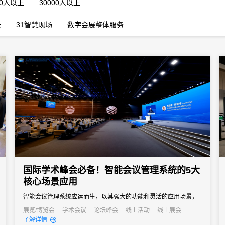
00人以上
30000人以上
云
31智慧现场
数字会展整体服务
国际学术峰会必备！智能会议管理系统的5大
核心场景应用
智能会议管理系统应运而生，以其强大的功能和灵活的应用场景，
成为国际学术峰会不可或缺的得力助手。
展览/博览会
学术会议
论坛峰会
线上活动
线上展会
发布会
培训会
了解详情