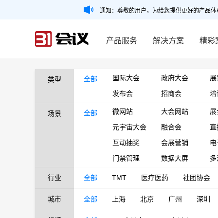
通知：尊敬的用户，为给您提供更好的产品体
产品服务
解决方案
精彩
国际大会
政府大会
展
全部
类型
发布会
招商会
培
微网站
大会网站
展
全部
场景
元宇宙大会
融合会
直
互动抽奖
会展营销
电
门禁管理
数据大屏
多
行业
全部
TMT
医疗医药
社团协会
城市
全部
上海
北京
广州
深圳