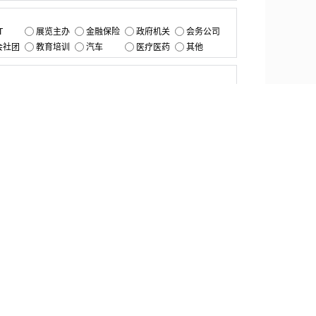
：
T
展览主办
金融保险
政府机关
会务公司
会社团
教育培训
汽车
医疗医药
其他
：
提交
资源中心
产品更新
白皮书与报告