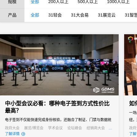
规模
全部
200人以上
500人以上
1000人以上
产品
全部
31轻会
31大会易
31展览云
31智
中小型会议必看：哪种电子签到方式性价比
如
最高？
一场
电子签到不仅能快速完成身份核验，还融合了制证、门禁与数据统
纽，
计等多重功能，能够快速完成签到过程，减少等待时间，同时能够
政府大会
展览/博览会
学术会议
论坛峰会
经销商大会
政府
公关活动
发布会
培训会
线上
了解详情
了解
通过数据分析，为会议组织者提供宝贵的参会者信息，助力后续的