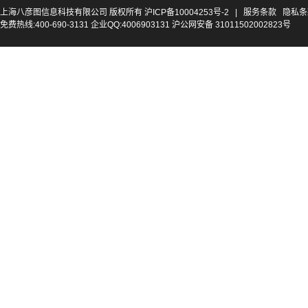
上海八彦图信息科技有限公司 版权所有
沪ICP备10004253号-2
|
服务条款
隐私条
免费热线:400-690-3131 企业QQ:4006903131 沪公网安备 31011502002823号