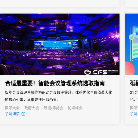
会议管理和营销。真正实现会务全流程的数字化管理。尤其对于中
小型会议，轻量、灵活、易操作的签到形式往往更受青睐。
合适最重要！智能会议管理系统选取指南↓
砥
智能会议管理系统作为驱动会议效率提升、体验优化与价值最大化
31
的核心引擎，其重要性日益凸显。
色，
们与
国际大会
政府大会
展览/博览会
论坛峰会
国际
线上
了解详情
了解
通过
主办
31解