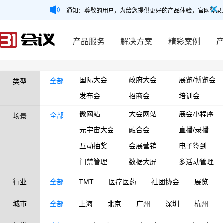
通知：尊敬的用户，为给您提供更好的产品体验，官网登录
产品服务
解决方案
精彩案例
国际大会
政府大会
展览/博览会
全部
类型
发布会
招商会
培训会
微网站
大会网站
展会小程序
全部
场景
元宇宙大会
融合会
直播/录播
互动抽奖
会展营销
电子签到
门禁管理
数据大屏
多活动管理
行业
全部
TMT
医疗医药
社团协会
展览
城市
全部
上海
北京
广州
深圳
杭州