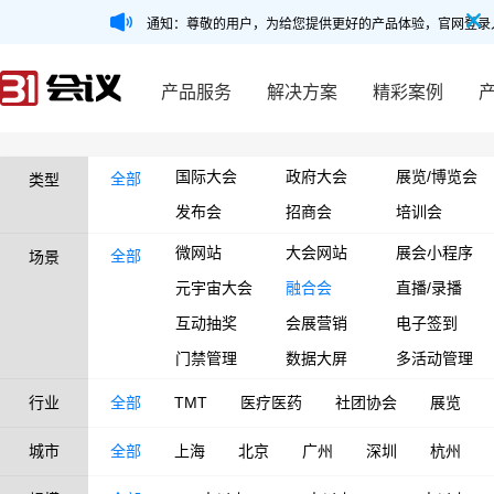
通知：尊敬的用户，为给您提供更好的产品体验，官网登录
产品服务
解决方案
精彩案例
国际大会
政府大会
展览/博览会
全部
类型
发布会
招商会
培训会
微网站
大会网站
展会小程序
全部
场景
元宇宙大会
融合会
直播/录播
互动抽奖
会展营销
电子签到
门禁管理
数据大屏
多活动管理
行业
全部
TMT
医疗医药
社团协会
展览
城市
全部
上海
北京
广州
深圳
杭州