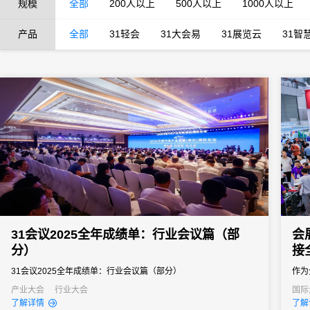
规模
全部
200人以上
500人以上
1000人以上
产品
全部
31轻会
31大会易
31展览云
31智
31会议2025全年成绩单：行业会议篇（部
会
分）
接
31会议2025全年成绩单：行业会议篇（部分）
作为
关键
产业大会
行业大会
国际
经销
了解详情
了解
调、