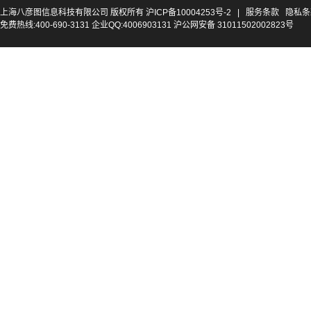
上海八彦图信息科技有限公司 版权所有
沪ICP备10004253号-2
|
服务条款
隐私条
免费热线:400-690-3131 企业QQ:4006903131 沪公网安备 31011502002823号