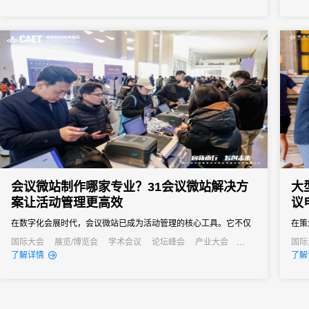
题展开深度研讨，共同探索IOT技术驱动各行业数字化转型的新路
径，为生态伙伴协同发展凝聚共识、注入动能。
会议微站制作哪家专业？31会议微站解决方
大
案让活动管理更高效
议
在数字化会展时代，会议微站已成为活动管理的核心工具。它不仅
在策
是会议信息的集中展示平台，更是连接主办方与参会者的重要桥
点。
国际大会
展览/博览会
学术会议
论坛峰会
产业大会
国际
行业大会
经销商大会
招商会
行业
了解详情
了解
梁。面对市场上众多的微站制作服务，许多活动主办方都在寻找专
堵、
业可靠的解决方案。31会议作为中国领先的一站式数字会展平台，
参会
凭借其强大的微站制作能力和全流程服务经验，已成为众多机构的
重要
优先选择。...
方案凭