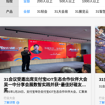
规模
全部
200人以上
500人以上
1000人以上
产品
全部
31轻会
31大会易
31展览云
31智
31会议受邀出席支付宝IOT生态合作伙伴大会
3
吴一中分享会展数智实践并获“最佳好碰友”
31
奖
2026年1月29日，支付宝举办支付宝IOT生态合作伙伴大会，汇聚来
自各行业的IOT生态合作伙伴、技术创新企业及行业代表，围绕“碰
行业大会
行业
了解详情
了解
一下”技术场景深化应用、生态协同共建、数智化价值落地等核心议