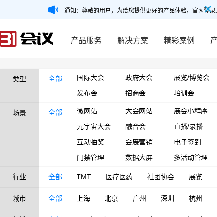
通知：尊敬的用户，为给您提供更好的产品体验，官网登录
产品服务
解决方案
精彩案例
国际大会
政府大会
展览/博览会
全部
类型
发布会
招商会
培训会
微网站
大会网站
展会小程序
全部
场景
元宇宙大会
融合会
直播/录播
互动抽奖
会展营销
电子签到
门禁管理
数据大屏
多活动管理
行业
全部
TMT
医疗医药
社团协会
展览
城市
全部
上海
北京
广州
深圳
杭州