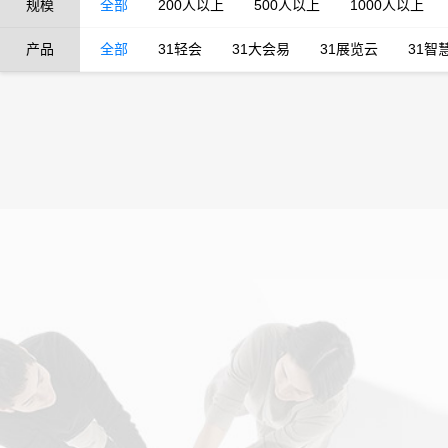
规模
全部
200人以上
500人以上
1000人以上
产品
全部
31轻会
31大会易
31展览云
31智