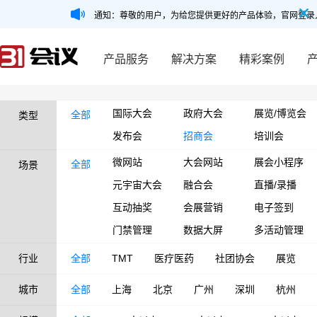
通知：尊敬的用户，为给您提供更好的产品体验，官网登录
产品服务
解决方案
精彩案例
国际大会
政府大会
展览/博览会
全部
类型
发布会
招商会
培训会
微网站
大会网站
展会小程序
全部
场景
元宇宙大会
融合会
直播/录播
互动抽奖
会展营销
电子签到
门禁管理
数据大屏
多活动管理
行业
全部
TMT
医疗医药
社团协会
展览
城市
全部
上海
北京
广州
深圳
杭州