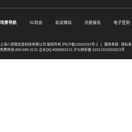
场景导航
31轻会
会议微站
注册报名
电子签到
上海八彦图信息科技有限公司 版权所有
沪ICP备10004253号-2
|
服务条款
隐私条
免费热线:400-690-3131 企业QQ:4006903131 沪公网安备 31011502002823号