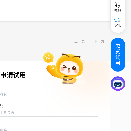
热线
客服
上一页
下一页
免
费
试
用
申请试用
：
号：
：