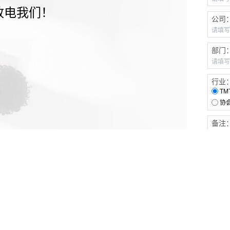
致电我们！
公司
部门
行业
TM
协
备注