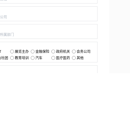
：
：
：
T
展览主办
金融保险
政府机关
会务公司
会社团
教育培训
汽车
医疗医药
其他
：
提交