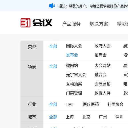
通知：尊敬的用户，为给您提供更好的产品体
产品服务
解决方案
精彩
国际大会
政府大会
展
全部
类型
发布会
招商会
培
微网站
大会网站
展
全部
场景
元宇宙大会
融合会
直
互动抽奖
会展营销
电
门禁管理
数据大屏
多
行业
全部
TMT
医疗医药
社团协会
城市
全部
上海
北京
广州
深圳