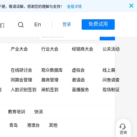
不便，敬请谅解，感谢您的理解与支持！
查看详情
En
免费试用
登录
们
搜索
产业大会
行业大会
经销商大会
公关活动
在线研讨会
观众数据库
虚拟会
线上展
同期会管理
展商管理
邀请函
问卷调查
到
人脸识别签到
闸机签到
直播服务
现场制证
教育培训
快消
青岛
港澳台
其他
咨询