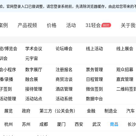
验，官网登录入口已做调整，请您登录系统前，先清除浏览器缓存，由此给您带来的
案例
产品视频
价格
活动
31轻会
关于我
览/博览会
学术会议
论坛峰会
线上活动
线上展会
训会
元宇宙
会小程序
数字展厅
注册报名
票务管理
观众招募
播/录播
融合展
商贸洽谈
日程管理
嘉宾管理
子签到
接待管理
酒店管理
微信签到
二维码签
活动管理
活动站点
活动系统
数据中台
展览
政府
第三方（公关会务）
金融
制造业
汽车
杭州
苏州
成都
厦门
西安
武汉
南昌
长沙