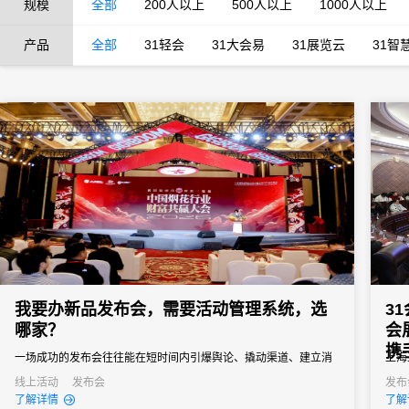
规模
全部
200人以上
500人以上
1000人以上
产品
全部
31轻会
31大会易
31展览云
31智
我要办新品发布会，需要活动管理系统，选
3
哪家？
会
携
一场成功的发布会往往能在短时间内引爆舆论、撬动渠道、建立消
上海
费者认知。然而对于主办方来说，新品发布会也是一场“高难度战
中心
线上活动
发布会
发布
了解详情
了解
役”，稍有不慎就可能影响传播效果。选择一款真正懂新品发布会场
息科