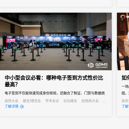
景、能精准解决痛点的活动管理系统，成为主办方的核心诉求。但
面的
是市面上的活动管理系统五花八门，多数属于“通用型”工具，看似功
字会
能...
及校外
中小型会议必看：哪种电子签到方式性价比
如
最高？
一场
电子签到不仅能快速完成身份核验，还融合了制证、门禁与数据统
纽，
计等多重功能，能够快速完成签到过程，减少等待时间，同时能够
政府大会
展览/博览会
学术会议
论坛峰会
经销商大会
政府
公关活动
发布会
培训会
线上
了解详情
了解
通过数据分析，为会议组织者提供宝贵的参会者信息，助力后续的
会议管理和营销。真正实现会务全流程的数字化管理。尤其对于中
小型会议，轻量、灵活、易操作的签到形式往往更受青睐。