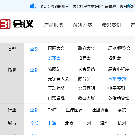
通知：尊敬的用户，为给您提供更好的产品体验，官网登录
产品服务
解决方案
精彩案例
国际大会
政府大会
展览/博览会
全部
类型
发布会
招商会
培训会
微网站
大会网站
展会小程序
全部
场景
元宇宙大会
融合会
直播/录播
互动抽奖
会展营销
电子签到
门禁管理
数据大屏
多活动管理
行业
全部
TMT
医疗医药
社团协会
展览
城市
全部
上海
北京
广州
深圳
杭州