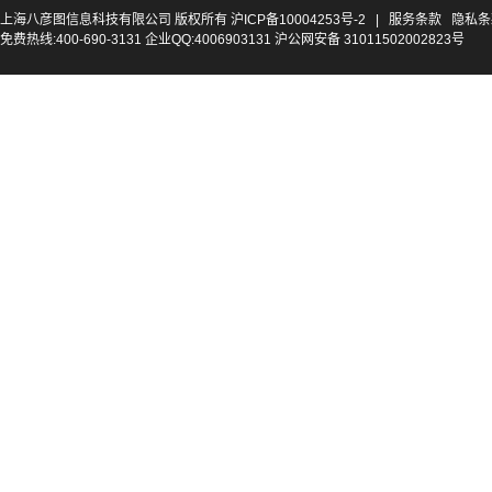
上海八彦图信息科技有限公司 版权所有
沪ICP备10004253号-2
|
服务条款
隐私条
免费热线:400-690-3131 企业QQ:4006903131 沪公网安备 31011502002823号