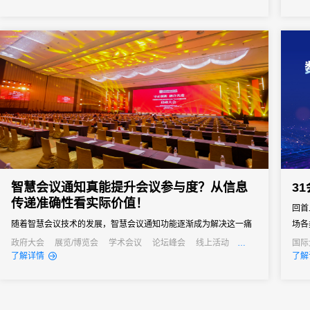
景、能精准解决痛点的活动管理系统，成为主办方的核心诉求。但
是市面上的活动管理系统五花八门，多数属于“通用型”工具，看似功
能...
智慧会议通知真能提升会议参与度？从信息
3
传递准确性看实际价值！
回首
随着智慧会议技术的发展，智慧会议通知功能逐渐成为解决这一痛
场各
点的关键，其通过自动化、多渠道的信息传递方式，从根源上提升
促进
政府大会
展览/博览会
学术会议
论坛峰会
线上活动
国际
公关活动
发布会
培训会
招商会
行业
了解详情
了解
信息传递准确性，进而为会议参与度注入新活力。
中之
为各