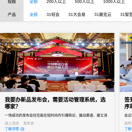
规模
全部
200人以上
500人以上
1000人以上
产品
全部
31轻会
31大会易
31展览云
31智
我要办新品发布会，需要活动管理系统，选
签
哪家？
序
一场成功的发布会往往能在短时间内引爆舆论、撬动渠道、建立消
会议
费者认知。然而对于主办方来说，新品发布会也是一场“高难度战
据，
线上活动
发布会
政府
发布
了解详情
了解
役”，稍有不慎就可能影响传播效果。选择一款真正懂新品发布会场