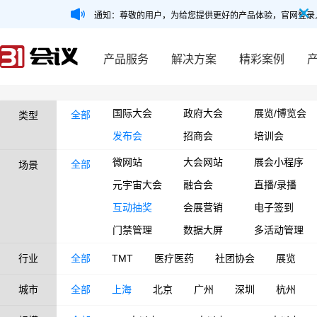
通知：尊敬的用户，为给您提供更好的产品体验，官网登录
产品服务
解决方案
精彩案例
国际大会
政府大会
展览/博览会
全部
类型
发布会
招商会
培训会
微网站
大会网站
展会小程序
全部
场景
元宇宙大会
融合会
直播/录播
互动抽奖
会展营销
电子签到
门禁管理
数据大屏
多活动管理
行业
全部
TMT
医疗医药
社团协会
展览
城市
全部
上海
北京
广州
深圳
杭州