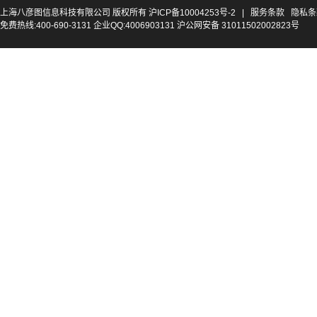
上海八彦图信息科技有限公司 版权所有
沪ICP备10004253号-2
|
服务条款
隐私条
免费热线:400-690-3131 企业QQ:4006903131 沪公网安备 31011502002823号