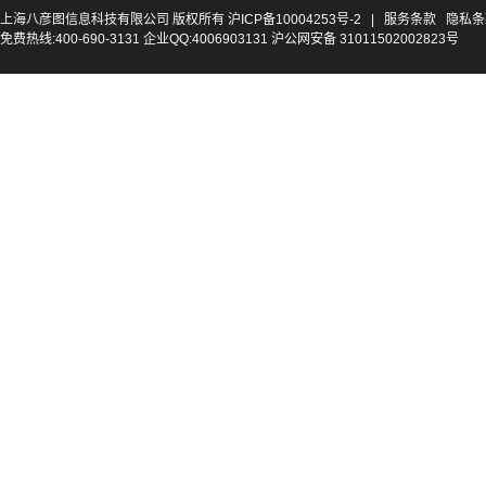
上海八彦图信息科技有限公司 版权所有
沪ICP备10004253号-2
|
服务条款
隐私条
免费热线:400-690-3131 企业QQ:4006903131 沪公网安备 31011502002823号