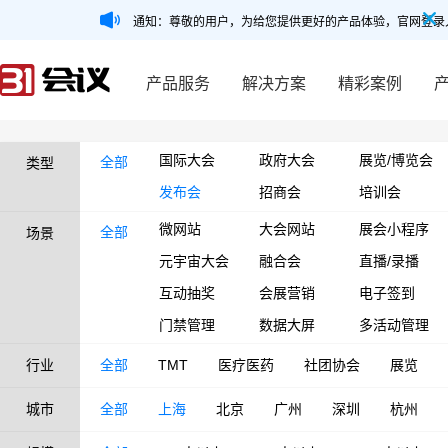
通知：尊敬的用户，为给您提供更好的产品体验，官网登录
产品服务
解决方案
精彩案例
国际大会
政府大会
展览/博览会
全部
类型
发布会
招商会
培训会
微网站
大会网站
展会小程序
全部
场景
元宇宙大会
融合会
直播/录播
互动抽奖
会展营销
电子签到
门禁管理
数据大屏
多活动管理
行业
全部
TMT
医疗医药
社团协会
展览
城市
全部
上海
北京
广州
深圳
杭州