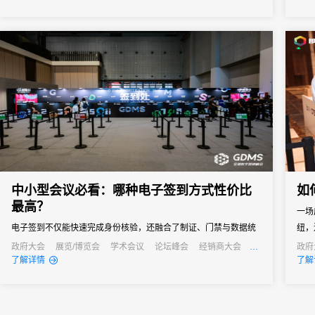
景、能精准解决痛点的活动管理系统，成为主办方的核心诉求。但
是市面上的活动管理系统五花八门，多数属于“通用型”工具，看似功
能...
中小型会议必看：哪种电子签到方式性价比
如
最高？
一场
电子签到不仅能快速完成身份核验，还融合了制证、门禁与数据统
纽，
计等多重功能，能够快速完成签到过程，减少等待时间，同时能够
政府大会
展览/博览会
学术会议
论坛峰会
经销商大会
政府
公关活动
发布会
培训会
线上
了解详情
了解
通过数据分析，为会议组织者提供宝贵的参会者信息，助力后续的
会议管理和营销。真正实现会务全流程的数字化管理。尤其对于中
小型会议，轻量、灵活、易操作的签到形式往往更受青睐。