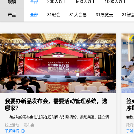
规模
全部
200人以上
500人以上
1000人以上
产品
全部
31轻会
31大会易
31展览云
31智
我要办新品发布会，需要活动管理系统，选
签
哪家？
序
一场成功的发布会往往能在短时间内引爆舆论、撬动渠道、建立消
会议
费者认知。然而对于主办方来说，新品发布会也是一场“高难度战
据，
线上活动
发布会
政府
发布
了解详情
了解
役”，稍有不慎就可能影响传播效果。选择一款真正懂新品发布会场