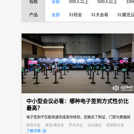
规模
全部
200人以上
500人以上
10
产品
全部
31轻会
31大会易
31展览
中小型会议必看：哪种电子签到方式性价比
最高？
电子签到不仅能快速完成身份核验，还融合了制证、门禁与数据统
计等多重功能，能够快速完成签到过程，减少等待时间，同时能够
政府大会
展览/博览会
学术会议
论坛峰会
经销商大会
公关活动
发布会
培训会
了解详情
通过数据分析，为会议组织者提供宝贵的参会者信息，助力后续的