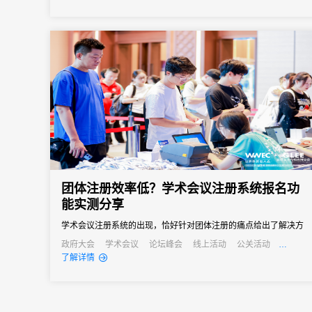
会议管理和营销。真正实现会务全流程的数字化管理。尤其对于中
小型会议，轻量、灵活、易操作的签到形式往往更受青睐。
团体注册效率低？学术会议注册系统报名功
能实测分享
学术会议注册系统的出现，恰好针对团体注册的痛点给出了解决方
案。“批量导入+自主报名”的模式，让不同需求的团体都能找到高效
政府大会
学术会议
论坛峰会
线上活动
公关活动
发布会
培训会
招商会
了解详情
的注册方式。