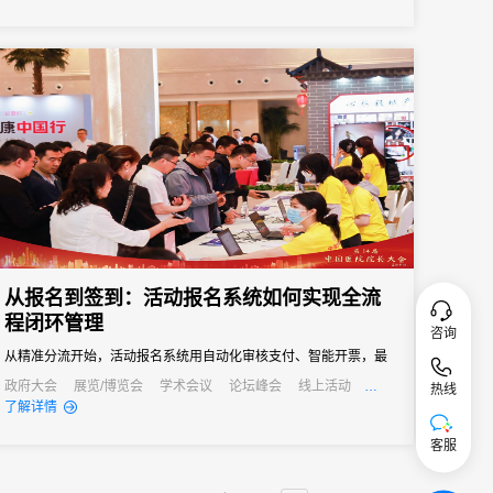
从报名到签到：活动报名系统如何实现全流
程闭环管理
咨询
从精准分流开始，活动报名系统用自动化审核支付、智能开票，最
终实现数据驱动的精细化管理，让参会者享受丝滑体验，更让主办
政府大会
展览/博览会
学术会议
论坛峰会
线上活动
热线
发布会
培训会
了解详情
方拥有掌控全局的能力。
客服