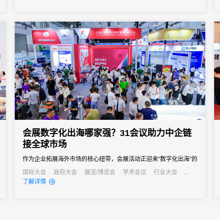
会展数字化出海哪家强？31会议助力中企链
接全球市场
作为企业拓展海外市场的核心纽带，会展活动正迎来“数字化出海”的
关键转型期——传统线下办展模式受限于多语言壁垒、跨时区协
国际大会
政府大会
展览/博览会
学术会议
行业大会
经销商大会
公关活动
发布会
了解详情
调、数据合规等难题，难以满足国际化运营需求。