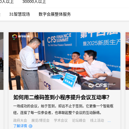
00人以上
30000人以上
云
31智慧现场
数字会展整体服务
如何用二维码签到小程序提升会议互动率？
一场成功的会议，始于签到，却远不止于签到。它更像一个智能枢
纽，连接了每一位参会者，也串联起整个会议的互动脉络。
政府大会
展览/博览会
学术会议
论坛峰会
线上活动
线上展会
经销商大会
公关活动
发布会
了解详情