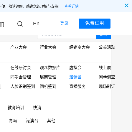
不便，敬请谅解，感谢您的理解与支持！
查看详情
En
免费试用
登录
们
搜索
产业大会
行业大会
经销商大会
公关活动
在线研讨会
观众数据库
虚拟会
线上展
同期会管理
展商管理
邀请函
问卷调查
到
人脸识别签到
闸机签到
直播服务
现场制证
教育培训
快消
青岛
港澳台
其他