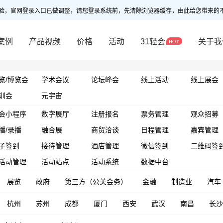
验，官网登录入口已做调整，请您登录系统前，先清除浏览器缓存，由此给您带来的
案例
产品视频
价格
活动
31轻会
关于我
览/博览会
学术会议
论坛峰会
线上活动
线上展会
训会
元宇宙
会小程序
数字展厅
注册报名
票务管理
观众招募
播/录播
融合展
商贸洽谈
日程管理
嘉宾管理
子签到
接待管理
酒店管理
微信签到
二维码签
活动管理
活动站点
活动系统
数据中台
展览
政府
第三方（公关会务）
金融
制造业
汽车
杭州
苏州
成都
厦门
西安
武汉
南昌
长沙