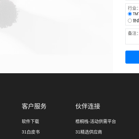
行业
TM
协
备注
客户服务
伙伴连接
软件下载
梧桐栈-活动供需平台
31白皮书
31精选供应商