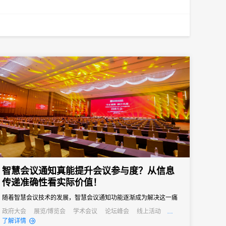
智慧会议通知真能提升会议参与度？从信息
传递准确性看实际价值！
随着智慧会议技术的发展，智慧会议通知功能逐渐成为解决这一痛
点的关键，其通过自动化、多渠道的信息传递方式，从根源上提升
政府大会
展览/博览会
学术会议
论坛峰会
线上活动
公关活动
发布会
培训会
招商会
了解详情
信息传递准确性，进而为会议参与度注入新活力。