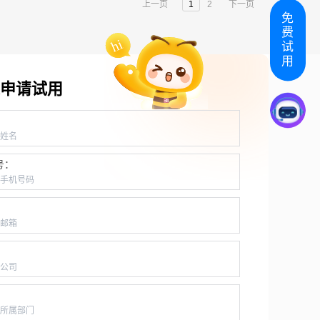
上一页
1
2
下一页
免
费
试
用
申请试用
：
号：
：
：
：