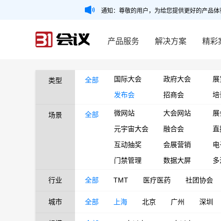
通知：尊敬的用户，为给您提供更好的产品体
产品服务
解决方案
精彩
国际大会
政府大会
展
全部
类型
发布会
招商会
培
微网站
大会网站
展
全部
场景
元宇宙大会
融合会
直
互动抽奖
会展营销
电
门禁管理
数据大屏
多
行业
全部
TMT
医疗医药
社团协会
城市
全部
上海
北京
广州
深圳