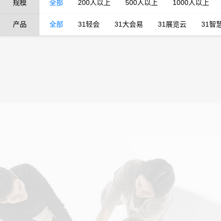
规模
全部
200人以上
500人以上
1000人以上
产品
全部
31轻会
31大会易
31展览云
31智