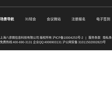
场景导航
31轻会
会议微站
注册报名
电子签到
上海八彦图信息科技有限公司 版权所有
沪ICP备10004253号-2
|
服务条款
隐私条
免费热线:400-690-3131 企业QQ:4006903131 沪公网安备 31011502002823号