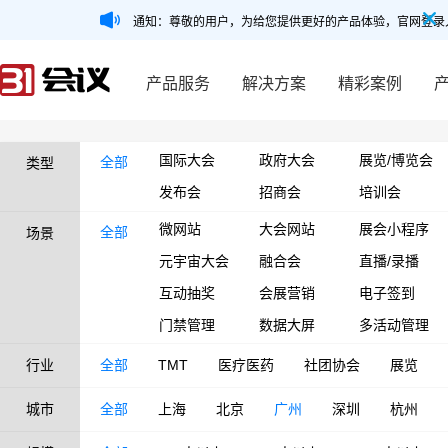
通知：尊敬的用户，为给您提供更好的产品体验，官网登录
产品服务
解决方案
精彩案例
国际大会
政府大会
展览/博览会
全部
类型
发布会
招商会
培训会
微网站
大会网站
展会小程序
全部
场景
元宇宙大会
融合会
直播/录播
互动抽奖
会展营销
电子签到
门禁管理
数据大屏
多活动管理
行业
全部
TMT
医疗医药
社团协会
展览
城市
全部
上海
北京
广州
深圳
杭州