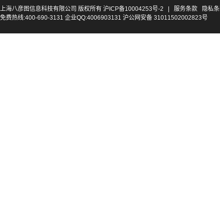
上海八彦图信息科技有限公司 版权所有
沪ICP备10004253号-2
|
服务条款
隐私条
免费热线:400-690-3131 企业QQ:4006903131 沪公网安备 31011502002823号