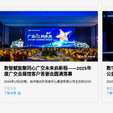
向往往以亿元计。招商推介会承载着区域经济展示、产业政策宣
导、重点项目发布、客商精准对接等多重使命。因此主办方需要的
会务系统不...
数智赋能聚同心广交未来启新程——2025年
数
度广交会展馆客户答谢会圆满落幕
公
2026年1月8日晚，由中国对外贸易中心集团有限公司主办的2025
20
年度广交会展馆客户答谢活动，在广州市广交会堂成功举办。本次
慈善
行业大会
展览
了解详情
了解
活动以“广交心向未来”为主题，邀请政府部门、行业协会、展会主
办、合作伙伴等多方代表共400余人齐聚一堂，共话会展业发展新
机遇，共赴“十五五”新征程。