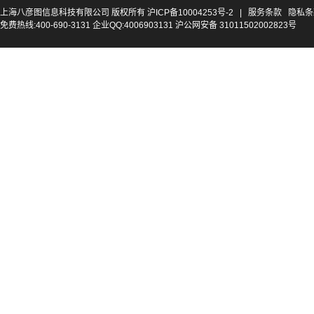
上海八彦图信息科技有限公司 版权所有
沪ICP备10004253号-2
|
服务条款
隐私条
免费热线:400-690-3131 企业QQ:4006903131 沪公网安备 31011502002823号