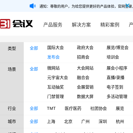
通知：尊敬的用户，为给您提供更好的产品体验，官网登录
产品服务
解决方案
精彩案例
国际大会
政府大会
展览/博览会
全部
类型
发布会
招商会
培训会
微网站
大会网站
展会小程序
全部
场景
元宇宙大会
融合会
直播/录播
互动抽奖
会展营销
电子签到
门禁管理
数据大屏
多活动管理
行业
全部
TMT
医疗医药
社团协会
展览
城市
全部
上海
北京
广州
深圳
杭州