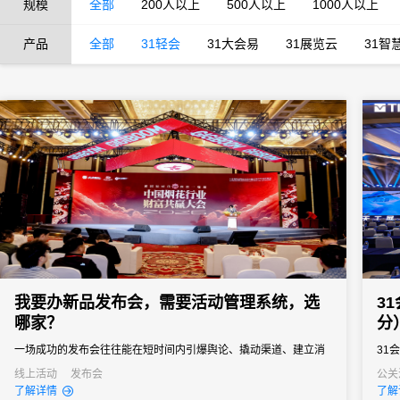
规模
全部
200人以上
500人以上
1000人以上
产品
全部
31轻会
31大会易
31展览云
31智
我要办新品发布会，需要活动管理系统，选
3
哪家？
分
一场成功的发布会往往能在短时间内引爆舆论、撬动渠道、建立消
31
费者认知。然而对于主办方来说，新品发布会也是一场“高难度战
线上活动
发布会
公关
了解详情
了解
役”，稍有不慎就可能影响传播效果。选择一款真正懂新品发布会场