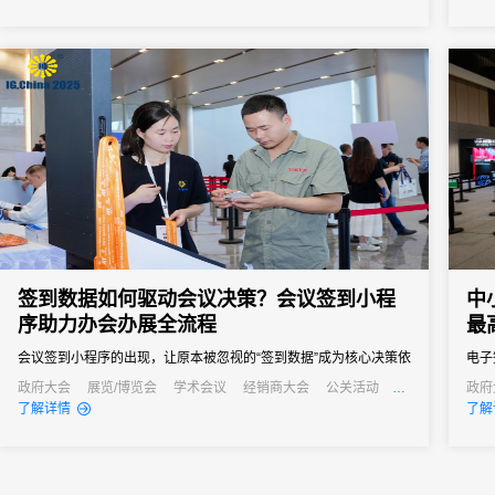
景、能精准解决痛点的活动管理系统，成为主办方的核心诉求。但
是市面上的活动管理系统五花八门，多数属于“通用型”工具，看似功
能...
签到数据如何驱动会议决策？会议签到小程
中
序助力办会办展全流程
最
会议签到小程序的出现，让原本被忽视的“签到数据”成为核心决策依
电子
据，从会前筹备到会后复盘，全方位提升办会效率与质量。
计等
政府大会
展览/博览会
学术会议
经销商大会
公关活动
政府
发布会
公关
了解详情
了解
通过
会议
小型