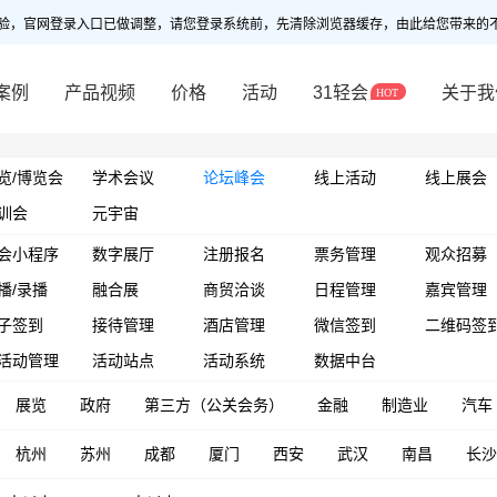
验，官网登录入口已做调整，请您登录系统前，先清除浏览器缓存，由此给您带来的
案例
产品视频
价格
活动
31轻会
关于我
览/博览会
学术会议
论坛峰会
线上活动
线上展会
训会
元宇宙
会小程序
数字展厅
注册报名
票务管理
观众招募
播/录播
融合展
商贸洽谈
日程管理
嘉宾管理
子签到
接待管理
酒店管理
微信签到
二维码签
活动管理
活动站点
活动系统
数据中台
展览
政府
第三方（公关会务）
金融
制造业
汽车
杭州
苏州
成都
厦门
西安
武汉
南昌
长沙