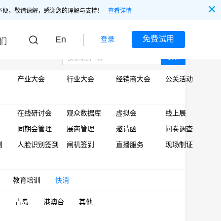
不便，敬请谅解，感谢您的理解与支持！
查看详情
En
免费试用
登录
们
搜索
产业大会
行业大会
经销商大会
公关活动
在线研讨会
观众数据库
虚拟会
线上展
同期会管理
展商管理
邀请函
问卷调查
到
人脸识别签到
闸机签到
直播服务
现场制证
教育培训
快消
青岛
港澳台
其他