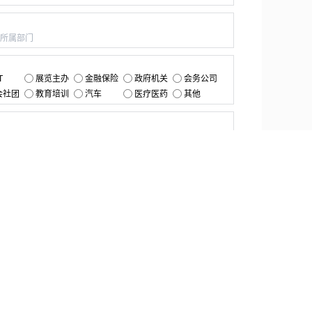
：
：
T
展览主办
金融保险
政府机关
会务公司
会社团
教育培训
汽车
医疗医药
其他
：
提交
资源中心