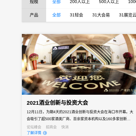
规模
全部
200人以上
500人以上
10
产品
全部
31轻会
31大会易
31展览
2021酒业创新与投资大会
12月11日，为期4天的2021酒业创新与投资大会在海口市开幕。大
会吸引了超500家酒类厂商、百余家资本机构以及160多家创新企业
的千余位业内人士参会。与会代表将重点围绕酒业发展机遇与挑战
论坛峰会
招商会
快消
了解详情
等话题，探讨如何在海南自贸港建设的背景下实现行业和企业的可