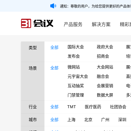
通知：尊敬的用户，为给您提供更好的产品体
产品服务
解决方案
精彩
国际大会
政府大会
展
全部
类型
发布会
招商会
培
微网站
大会网站
展
全部
场景
元宇宙大会
融合会
直
互动抽奖
会展营销
电
门禁管理
数据大屏
多
行业
全部
TMT
医疗医药
社团协会
城市
全部
上海
北京
广州
深圳