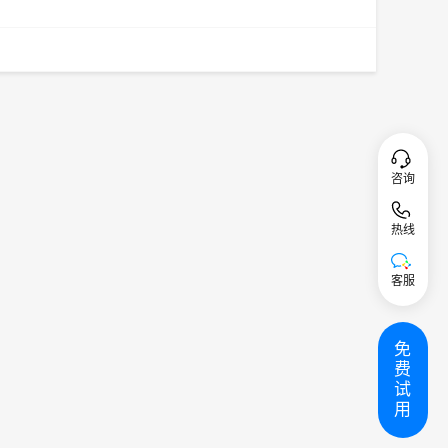
咨询
热线
客服
免
费
试
用