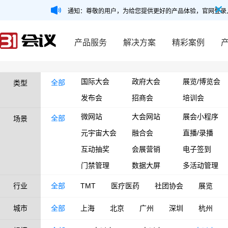
通知：尊敬的用户，为给您提供更好的产品体验，官网登录
产品服务
解决方案
精彩案例
国际大会
政府大会
展览/博览会
全部
类型
发布会
招商会
培训会
微网站
大会网站
展会小程序
全部
场景
元宇宙大会
融合会
直播/录播
互动抽奖
会展营销
电子签到
门禁管理
数据大屏
多活动管理
行业
全部
TMT
医疗医药
社团协会
展览
城市
全部
上海
北京
广州
深圳
杭州