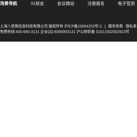
场景导航
31轻会
会议微站
注册报名
电子签到
上海八彦图信息科技有限公司 版权所有
沪ICP备10004253号-2
|
服务条款
隐私条
免费热线:400-690-3131 企业QQ:4006903131 沪公网安备 31011502002823号