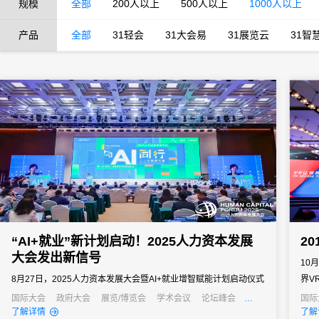
规模
全部
200人以上
500人以上
1000人以上
产品
全部
31轻会
31大会易
31展览云
31智
“AI+就业”新计划启动！2025人力资本发展
2
大会发出新信号
10
8月27日，2025人力资本发展大会暨AI+就业增智赋能计划启动仪式
界V
在上海徐汇滨江成功举办。
字会
国际大会
政府大会
展览/博览会
学术会议
论坛峰会
国际
线上活动
经销商大会
培训会
招商会
元宇宙
了解详情
了解
理、