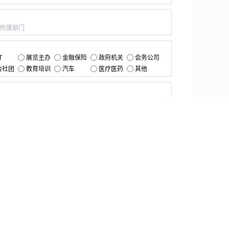
：
：
T
展览主办
金融保险
政府机关
会务公司
会社团
教育培训
汽车
医疗医药
其他
：
提交
资源中心