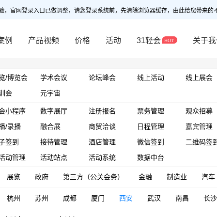
验，官网登录入口已做调整，请您登录系统前，先清除浏览器缓存，由此给您带来的
案例
产品视频
价格
活动
31轻会
关于我
览/博览会
学术会议
论坛峰会
线上活动
线上展会
训会
元宇宙
会小程序
数字展厅
注册报名
票务管理
观众招募
播/录播
融合展
商贸洽谈
日程管理
嘉宾管理
子签到
接待管理
酒店管理
微信签到
二维码签
活动管理
活动站点
活动系统
数据中台
展览
政府
第三方（公关会务）
金融
制造业
汽车
杭州
苏州
成都
厦门
西安
武汉
南昌
长沙