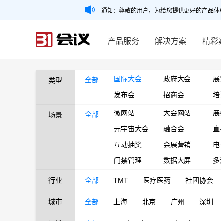
通知：尊敬的用户，为给您提供更好的产品体
产品服务
解决方案
精彩
国际大会
政府大会
展
全部
类型
发布会
招商会
培
微网站
大会网站
展
全部
场景
元宇宙大会
融合会
直
互动抽奖
会展营销
电
门禁管理
数据大屏
多
行业
全部
TMT
医疗医药
社团协会
城市
全部
上海
北京
广州
深圳