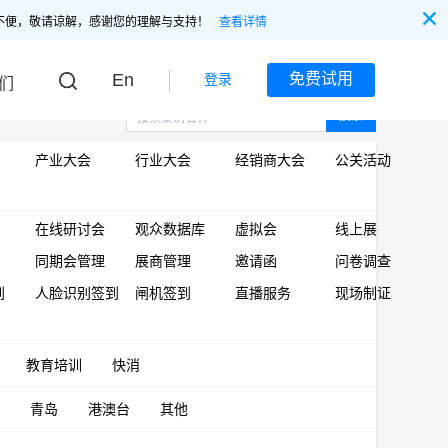
不便，敬请谅解，感谢您的理解与支持！
查看详情
En
免费试用
登录
们
搜索
产业大会
行业大会
经销商大会
公关活动
在线研讨会
观众数据库
虚拟会
线上展
同期会管理
展商管理
邀请函
问卷调查
到
人脸识别签到
闸机签到
直播服务
现场制证
教育培训
快消
青岛
港澳台
其他