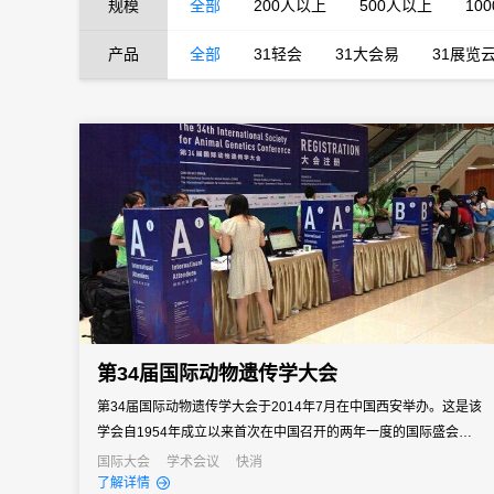
规模
全部
200人以上
500人以上
10
产品
全部
31轻会
31大会易
31展览
第34届国际动物遗传学大会
第34届国际动物遗传学大会于2014年7月在中国西安举办。这是该
学会自1954年成立以来首次在中国召开的两年一度的国际盛会，是
我国举办的规模最大、参会人数最多、覆盖面最广的一次动物遗传
国际大会
学术会议
快消
了解详情
学领域的国际顶级学术会议。31会议为此次大会提供了数字会务支