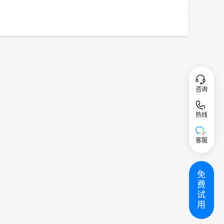
咨询
热线
客服
免
费
试
用