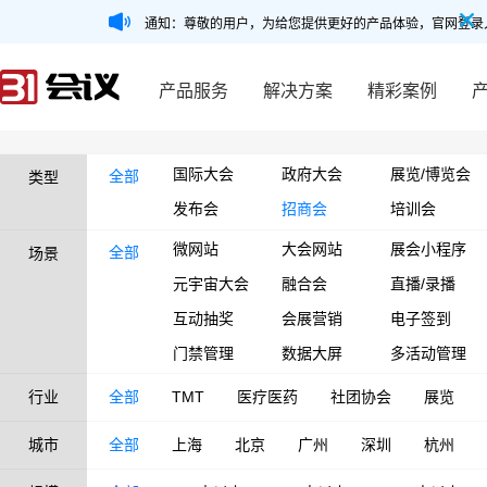
通知：尊敬的用户，为给您提供更好的产品体验，官网登录
产品服务
解决方案
精彩案例
国际大会
政府大会
展览/博览会
全部
类型
发布会
招商会
培训会
微网站
大会网站
展会小程序
全部
场景
元宇宙大会
融合会
直播/录播
互动抽奖
会展营销
电子签到
门禁管理
数据大屏
多活动管理
行业
全部
TMT
医疗医药
社团协会
展览
城市
全部
上海
北京
广州
深圳
杭州