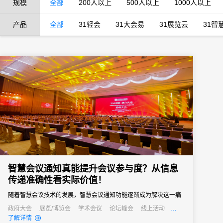
规模
全部
200人以上
500人以上
1000人以上
产品
全部
31轻会
31大会易
31展览云
31智
智慧会议通知真能提升会议参与度？从信息
传递准确性看实际价值！
随着智慧会议技术的发展，智慧会议通知功能逐渐成为解决这一痛
点的关键，其通过自动化、多渠道的信息传递方式，从根源上提升
政府大会
展览/博览会
学术会议
论坛峰会
线上活动
公关活动
发布会
培训会
招商会
了解详情
信息传递准确性，进而为会议参与度注入新活力。