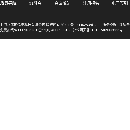
场景导航
31轻会
会议微站
注册报名
电子签到
上海八彦图信息科技有限公司 版权所有
沪ICP备10004253号-2
|
服务条款
隐私条
免费热线:400-690-3131 企业QQ:4006903131 沪公网安备 31011502002823号